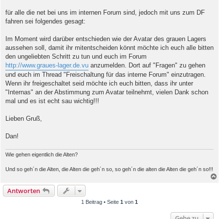
r
a
für alle die net bei uns im internen Forum sind, jedoch mit uns zum DF
g
fahren sei folgendes gesagt:
Im Moment wird darüber entschieden wie der Avatar des grauen Lagers
aussehen soll, damit ihr mitentscheiden könnt möchte ich euch alle bitten
den ungeliebten Schritt zu tun und euch im Forum
http://www.graues-lager.de.vu
anzumelden. Dort auf "Fragen" zu gehen
und euch im Thread "Freischaltung für das interne Forum" einzutragen.
Wenn ihr freigeschaltet seid möchte ich euch bitten, dass ihr unter
"Internas" an der Abstimmung zum Avatar teilnehmt, vielen Dank schon
mal und es ist echt sau wichtig!!!
Lieben Gruß,
Dan!
Wie gehen eigentlich die Alten?
Und so geh´n die Alten, die Alten die geh´n so, so geh´n die alten die Alten die geh´n so!!!
Antworten
1 Beitrag • Seite
1
von
1
Gehe zu