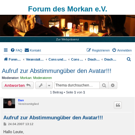
Forum des Morkan e.V.
Zur Webpräsenz
FAQ
Kontakt
Registrieren
Anmelden
S
Foren-Übersicht
Veranstaltungen
Cons und Tavernen
Cons von externen Veranstaltern
Drachenfest
Drachenfest 2007
u
Aufruf zur Abstimmungüber den Avatar!!!
c
Moderator:
Morkan: Moderatoren
h
Suche
Erweiterte
Antworten
e
1 Beitrag • Seite
1
von
1
Dan
Vereinsmitglied
Aufruf zur Abstimmungüber den Avatar!!!
B
24.04.2007 13:12
e
i
Hallo Leute,
t