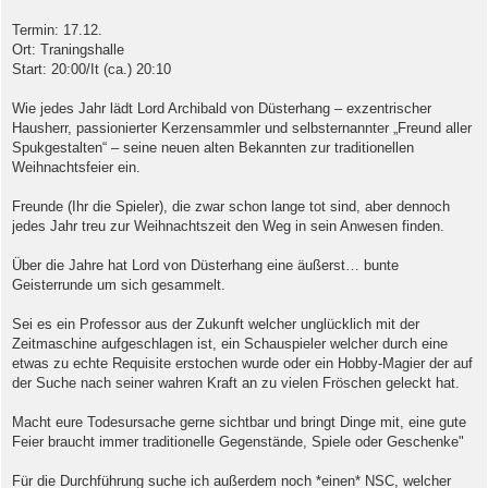
r
a
Termin: 17.12.
g
Ort: Traningshalle
Start: 20:00/It (ca.) 20:10
Wie jedes Jahr lädt Lord Archibald von Düsterhang – exzentrischer
Hausherr, passionierter Kerzensammler und selbsternannter „Freund aller
Spukgestalten“ – seine neuen alten Bekannten zur traditionellen
Weihnachtsfeier ein.
Freunde (Ihr die Spieler), die zwar schon lange tot sind, aber dennoch
jedes Jahr treu zur Weihnachtszeit den Weg in sein Anwesen finden.
Über die Jahre hat Lord von Düsterhang eine äußerst… bunte
Geisterrunde um sich gesammelt.
Sei es ein Professor aus der Zukunft welcher unglücklich mit der
Zeitmaschine aufgeschlagen ist, ein Schauspieler welcher durch eine
etwas zu echte Requisite erstochen wurde oder ein Hobby-Magier der auf
der Suche nach seiner wahren Kraft an zu vielen Fröschen geleckt hat.
Macht eure Todesursache gerne sichtbar und bringt Dinge mit, eine gute
Feier braucht immer traditionelle Gegenstände, Spiele oder Geschenke"
Für die Durchführung suche ich außerdem noch *einen* NSC, welcher