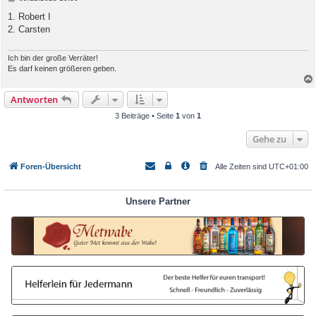
e
i
1. Robert I
t
2. Carsten
r
a
g
Ich bin der große Verräter!
Es darf keinen größeren geben.
Antworten
3 Beiträge • Seite
1
von
1
Gehe zu
Foren-Übersicht
Alle Zeiten sind
UTC+01:00
Unsere Partner