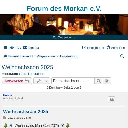
Forum des Morkan e.V.
Zur Webpräsenz
FAQ
Kontakt
Registrieren
Anmelden
S
Foren-Übersicht
Allgemeines
Larptraining
u
Weihnachscon 2025
c
Moderator:
Orga: Larptraining
h
Suche
Erweiterte
Antworten
e
3 Beiträge • Seite
1
von
1
Ruben
Vereinsmitglied
Weihnachscon 2025
B
01.12.2025 18:58
e
i
Weihnachts-Mini-Con 2025
t