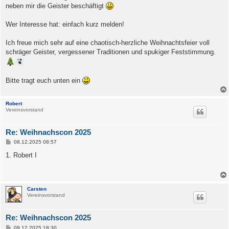
neben mir die Geister beschäftigt
Wer Interesse hat: einfach kurz melden!
Ich freue mich sehr auf eine chaotisch-herzliche Weihnachtsfeier voll
schräger Geister, vergessener Traditionen und spukiger Feststimmung.
Bitte tragt euch unten ein
Robert
Vereinsvorstand
Re: Weihnachscon 2025
B
08.12.2025 08:57
e
i
1. Robert I
t
r
a
g
Carsten
Vereinsvorstand
Re: Weihnachscon 2025
B
09.12.2025 18:30