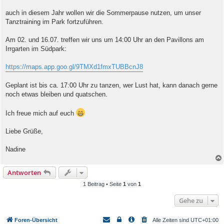
r
a
auch in diesem Jahr wollen wir die Sommerpause nutzen, um unser
g
Tanztraining im Park fortzuführen.
Am 02. und 16.07. treffen wir uns um 14:00 Uhr an den Pavillons am
Irrgarten im Südpark:
https://maps.app.goo.gl/9TMXd1fmxTUBBcnJ8
Geplant ist bis ca. 17:00 Uhr zu tanzen, wer Lust hat, kann danach gerne
noch etwas bleiben und quatschen.
Ich freue mich auf euch
Liebe Grüße,
Nadine
Antworten
1 Beitrag • Seite
1
von
1
Gehe zu
Foren-Übersicht
Alle Zeiten sind
UTC+01:00