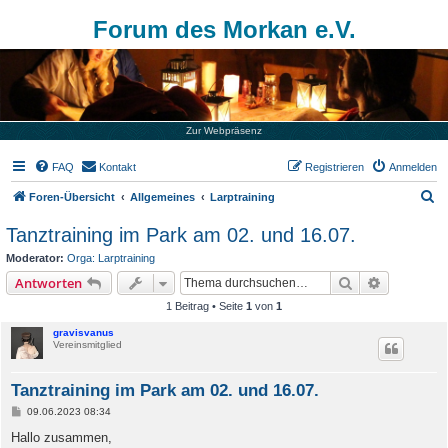
Forum des Morkan e.V.
Zur Webpräsenz
FAQ
Kontakt
Registrieren
Anmelden
S
Foren-Übersicht
Allgemeines
Larptraining
u
Tanztraining im Park am 02. und 16.07.
c
Moderator:
Orga: Larptraining
h
Suche
Erweiterte
Antworten
e
1 Beitrag • Seite
1
von
1
gravisvanus
Vereinsmitglied
Tanztraining im Park am 02. und 16.07.
B
09.06.2023 08:34
e
i
Hallo zusammen,
t