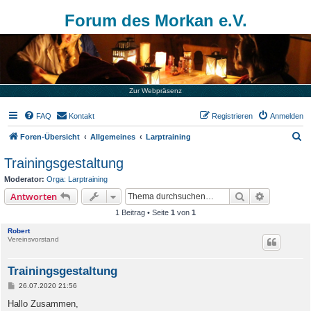
Forum des Morkan e.V.
Zur Webpräsenz
FAQ
Kontakt
Registrieren
Anmelden
S
Foren-Übersicht
Allgemeines
Larptraining
u
Trainingsgestaltung
c
Moderator:
Orga: Larptraining
h
Suche
Erweiterte
Antworten
e
1 Beitrag • Seite
1
von
1
Robert
Vereinsvorstand
Trainingsgestaltung
B
26.07.2020 21:56
e
i
Hallo Zusammen,
t