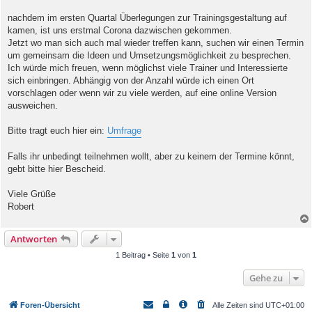
r
a
nachdem im ersten Quartal Überlegungen zur Trainingsgestaltung auf
g
kamen, ist uns erstmal Corona dazwischen gekommen.
Jetzt wo man sich auch mal wieder treffen kann, suchen wir einen Termin
um gemeinsam die Ideen und Umsetzungsmöglichkeit zu besprechen.
Ich würde mich freuen, wenn möglichst viele Trainer und Interessierte
sich einbringen. Abhängig von der Anzahl würde ich einen Ort
vorschlagen oder wenn wir zu viele werden, auf eine online Version
ausweichen.
Bitte tragt euch hier ein:
Umfrage
Falls ihr unbedingt teilnehmen wollt, aber zu keinem der Termine könnt,
gebt bitte hier Bescheid.
Viele Grüße
Robert
Antworten
1 Beitrag • Seite
1
von
1
Gehe zu
Foren-Übersicht
Alle Zeiten sind
UTC+01:00