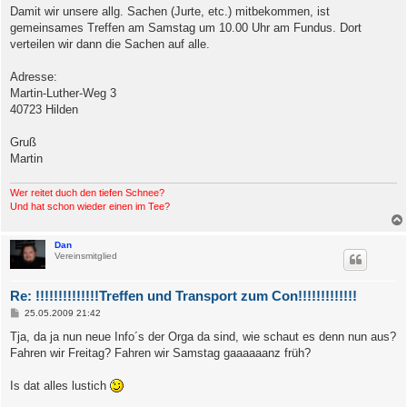
i
Damit wir unsere allg. Sachen (Jurte, etc.) mitbekommen, ist
t
gemeinsames Treffen am Samstag um 10.00 Uhr am Fundus. Dort
r
a
verteilen wir dann die Sachen auf alle.
g
Adresse:
Martin-Luther-Weg 3
40723 Hilden
Gruß
Martin
Wer reitet duch den tiefen Schnee?
Und hat schon wieder einen im Tee?
Dan
Vereinsmitglied
Re: !!!!!!!!!!!!!!Treffen und Transport zum Con!!!!!!!!!!!!!
B
25.05.2009 21:42
e
i
Tja, da ja nun neue Info´s der Orga da sind, wie schaut es denn nun aus?
t
Fahren wir Freitag? Fahren wir Samstag gaaaaaanz früh?
r
a
g
Is dat alles lustich