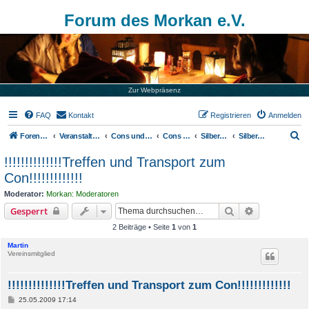
Forum des Morkan e.V.
Zur Webpräsenz
FAQ
Kontakt
Registrieren
Anmelden
S
Foren-Übersicht
Veranstaltungen
Cons und Tavernen
Cons von externen Veranstaltern
Silberberg
Silberberg 3
u
!!!!!!!!!!!!!!Treffen und Transport zum
c
Con!!!!!!!!!!!!!
h
Moderator:
Morkan: Moderatoren
e
Suche
Erweiterte S
Gesperrt
2 Beiträge • Seite
1
von
1
Martin
Vereinsmitglied
!!!!!!!!!!!!!!Treffen und Transport zum Con!!!!!!!!!!!!!
B
25.05.2009 17:14
e