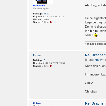
r
a
Ah okay, auf d
Madeleine
g
Vereinsmitglied
Beiträge:
4697
Registriert:
17.08.2005 17:44
Deine eigentli
Wohnort:
Köln
Lagerbeitrag fü
Status:
Offline
Der wird dieses
Ich bin mir nic
bilde?
"Ich hab keinen Bo
Re: Drachenf
Frenjor
B
von
Frenjor
»
0
Beiträge:
6
e
Registriert:
04.06.2024 09:54
i
Kann das auch 
Status:
Offline
t
r
a
Im anderen Lage
g
Grüße
Christian
Re: Drachenf
Robert