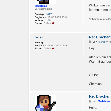
r
a
Willkommen in
Madeleine
g
Vereinsmitglied
Ich muss mal s
Beiträge:
4697
Registriert:
17.08.2005 17:44
"Ich hab keinen Bo
Wohnort:
Köln
Status:
Offline
Re: Drachenf
Frenjor
B
von
Frenjor
»
0
Beiträge:
6
e
Registriert:
04.06.2024 09:54
i
Hey
Status:
Offline
t
r
a
Also ich bin sc
g
War mit auf dem
Grüße
Christian
Re: Drachenf
B
von
Madeleine
e
i
Hello,
t