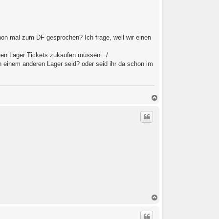
n
hon mal zum DF gesprochen? Ich frage, weil wir einen
auen Lager Tickets zukaufen müssen. :/
 in einem anderen Lager seid? oder seid ihr da schon im
N
a
c
h
o
b
e
n
N
a
c
h