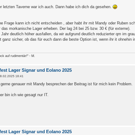
er letzten Taverne war ich auch. Dann habe ich dich da gesehen.
che Frage kann ich nicht entscheiden , aber habt ihr mit Mandy oder Ruben sc
r das morkanische Lager erheben. Der lag 24 bei 25 bzw. 30 € (für externe).
 Jahr deutlich höher ausfallen, da wir aufgrund deutlich reduzierter qm im gr
ht ganz sicher, ob das für euch dann die beste Option ist, wenn ihr it ohnehin
ck auf rudimentär!" - M.
est Lager Signar und Eolano 2025
8.02.2025 18:41
gerne genauer mit Mandy besprechen der Beitrag ist für mich kein Problem.
r bin ich wie gesagt nur IT.
est Lager Signar und Eolano 2025