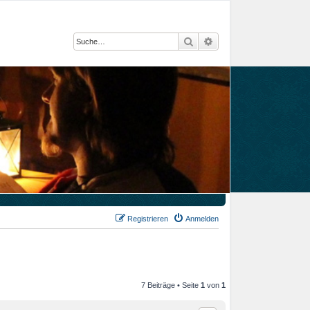
Suche
Erweiterte Suche
Registrieren
Anmelden
7 Beiträge • Seite
1
von
1