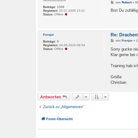
Vereinsvorstand
B
von
Robert
»
0
e
Beiträge:
1508
i
Bist Du zufälli
Registriert:
25.07.2005 15:01
t
Status:
Offline
r
a
g
Re: Drachenf
Frenjor
B
von
Frenjor
»
1
Beiträge:
6
e
Registriert:
04.06.2024 09:54
i
Sorry gucke ni
Status:
Offline
t
Klar gerne bei
r
a
g
Training hab ich
Grüße
Christian
Antworten
Zurück zu „Allgemeines“
Foren-Übersicht