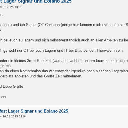
t Lager Signar und Eolano 2025
8.01.2025 13:33
n,
nnes) und ich Signar (OT Christian (einige hier kennen mich evtl. auch als 
z.
 bei euch zu lagern und sich selbstverständlich auch an allen Arbeiten zu be
dings wohl nur OT bei euch Lagern und IT bei Blau bei den Thorwalern sein.
der ein kleines 3m ⌀ Rundzelt (was aber wohl für unsern kram zu klein ist) o
in ist).
man da einen Kompromiss das wir entweder irgendwo noch bisschen Lagerplatz
agerplatz anbieten und das Große Zelt mitnehmen.
d Liebe Grüße
mann
est Lager Signar und Eolano 2025
»
30.01.2025 08:04