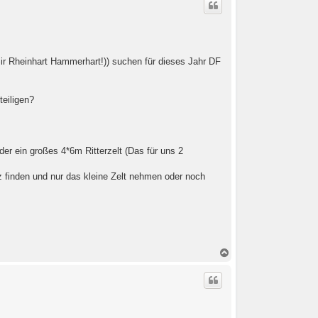
Sir Rheinhart Hammerhart!)) suchen für dieses Jahr DF
teiligen?
der ein großes 4*6m Ritterzelt (Das für uns 2
 finden und nur das kleine Zelt nehmen oder noch
N
a
c
h
o
b
e