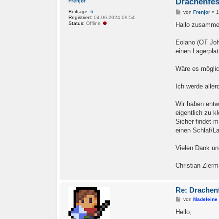
Drachenfes
Frenjor
Beiträge:
6
B
von
Frenjor
»
1
Registriert:
04.06.2024 09:54
e
Status:
Offline
i
Hallo zusamme
t
r
a
Eolano (OT Joha
g
einen Lagerplat
Wäre es möglich
Ich werde aller
Wir haben entwe
eigentlich zu kle
Sicher findet 
einen Schlaf/L
Vielen Dank un
Christian Zier
Re: Drachenf
B
von
Madeleine
e
i
Hello,
t