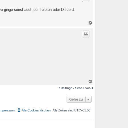
o
b
ve ginge sonst auch per Telefon oder Discord.
e
n
N
a
c
h
o
b
e
n
N
a
7 Beiträge • Seite
1
von
1
c
h
o
Gehe zu
b
e
n
Impressum
Alle Cookies löschen
Alle Zeiten sind
UTC+01:00