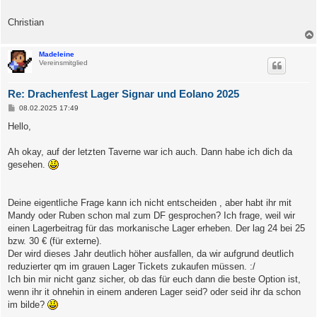
Christian
Madeleine
Vereinsmitglied
Re: Drachenfest Lager Signar und Eolano 2025
B
08.02.2025 17:49
e
i
Hello,
t
r
a
Ah okay, auf der letzten Taverne war ich auch. Dann habe ich dich da
g
gesehen.
Deine eigentliche Frage kann ich nicht entscheiden , aber habt ihr mit
Mandy oder Ruben schon mal zum DF gesprochen? Ich frage, weil wir
einen Lagerbeitrag für das morkanische Lager erheben. Der lag 24 bei 25
bzw. 30 € (für externe).
Der wird dieses Jahr deutlich höher ausfallen, da wir aufgrund deutlich
reduzierter qm im grauen Lager Tickets zukaufen müssen. :/
Ich bin mir nicht ganz sicher, ob das für euch dann die beste Option ist,
wenn ihr it ohnehin in einem anderen Lager seid? oder seid ihr da schon
im bilde?