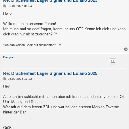
Re: Drachenfest Lager Signar und Eolano 2025
B
30.01.2025 08:04
e
i
Hello,
t
r
a
Willkommen in unserem Forum!
g
Ich muss mal so doof fragen, kennt ihr uns OT? Kenne ich dich und kann
dich grad nur nicht zuordnen? ^^
"Ich hab keinen Bock auf rudimentär!" - M.
Frenjor
Re: Drachenfest Lager Signar und Eolano 2025
B
05.02.2025 11:22
e
i
Hey
t
r
a
Also ich bin schlecht mit namen aber ich kenne aufjedenfall viele hier OT.
g
U.a. Mandy und Ruben.
War mit auf dem letzen ZDL und war bei der letztzen Morkan Taverne
hinter der Bar.
Grüße