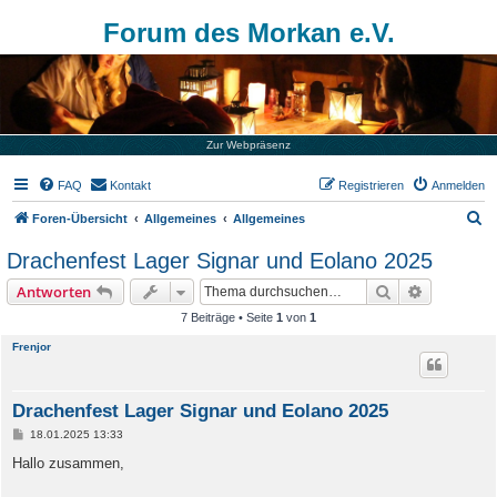
Forum des Morkan e.V.
Zur Webpräsenz
FAQ
Kontakt
Registrieren
Anmelden
S
Foren-Übersicht
Allgemeines
Allgemeines
u
Drachenfest Lager Signar und Eolano 2025
c
Suche
Erweiterte
Antworten
h
7 Beiträge • Seite
1
von
1
e
Frenjor
Drachenfest Lager Signar und Eolano 2025
B
18.01.2025 13:33
e
i
Hallo zusammen,
t
r