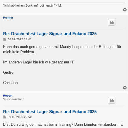
"Ich hab keinen Bock auf rudimentär!" - M.
Frenjor
Re: Drachenfest Lager Signar und Eolano 2025
B
08.02.2025 18:41
e
i
Kann das auch gerne genauer mit Mandy besprechen der Beitrag ist für
t
mich kein Problem.
r
a
g
Im anderen Lager bin ich wie gesagt nur IT.
Grüße
Christian
Robert
Vereinsvorstand
Re: Drachenfest Lager Signar und Eolano 2025
B
09.02.2025 22:52
e
i
Bist Du zufällig demnächst beim Training? Dann könnten wir darüber mal
t