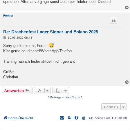
sprechen. Alternative ginge sonst auch per Telefon oder Discord.
r
a
g
Frenjor
Re: Drachenfest Lager Signar und Eolano 2025
B
10.03.2025 08:43
e
i
Sorry gucke nie ins Forum
t
Klar gerne bei discord/WhatsApp/Telefon
r
a
g
Training hab ich leider aktuell nicht geplant
Grüße
Christian
Antworten
7 Beiträge • Seite
1
von
1
Gehe zu
Foren-Übersicht
Alle Zeiten sind
UTC+01:00