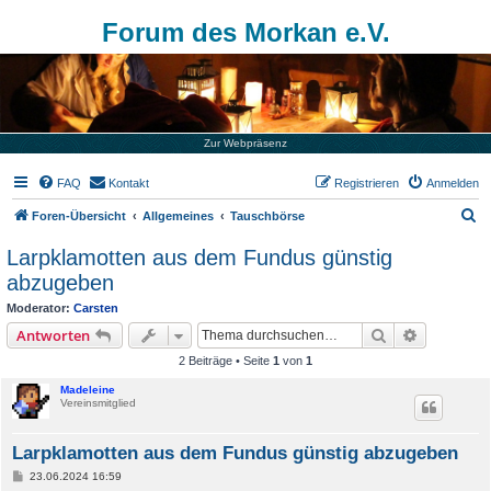
Forum des Morkan e.V.
Zur Webpräsenz
FAQ
Kontakt
Registrieren
Anmelden
S
Foren-Übersicht
Allgemeines
Tauschbörse
u
Larpklamotten aus dem Fundus günstig
c
abzugeben
h
Moderator:
Carsten
e
Suche
Erweiterte
Antworten
2 Beiträge • Seite
1
von
1
Madeleine
Vereinsmitglied
Larpklamotten aus dem Fundus günstig abzugeben
B
23.06.2024 16:59
e