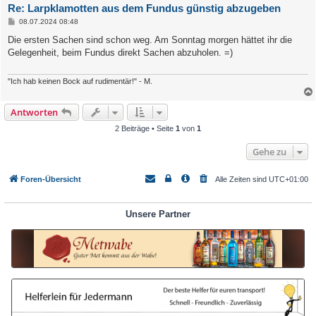
Re: Larpklamotten aus dem Fundus günstig abzugeben
B
08.07.2024 08:48
e
i
Die ersten Sachen sind schon weg. Am Sonntag morgen hättet ihr die
t
Gelegenheit, beim Fundus direkt Sachen abzuholen. =)
r
a
g
"Ich hab keinen Bock auf rudimentär!" - M.
Antworten
2 Beiträge • Seite
1
von
1
Gehe zu
Foren-Übersicht
Alle Zeiten sind
UTC+01:00
Unsere Partner