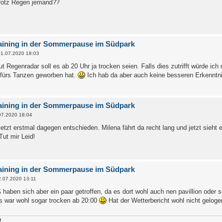
rotz Regen jemand??
aining in der Sommerpause im Südpark
1.07.2020 18:03
t Regenradar soll es ab 20 Uhr ja trocken seien. Falls dies zutrifft würde i
fürs Tanzen geworben hat.
Ich hab da aber auch keine besseren Erkenntn
aining in der Sommerpause im Südpark
07.2020 18:04
etzt erstmal dagegen entschieden. Milena fährt da recht lang und jetzt sieht
Tut mir Leid!
aining in der Sommerpause im Südpark
2.07.2020 13:11
 haben sich aber ein paar getroffen, da es dort wohl auch nen pavillion oder s
s war wohl sogar trocken ab 20:00
Hat der Wetterbericht wohl nicht geloge
!