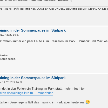
BT, IN MIR HÄTTET IHR NEN DOOFEN GEFUNDEN, SEID IHR BEI MIR GENAU AN DER 
aining in der Sommerpause im Südpark
21.07.2020 16:57
etzt waren immer ein paar Leute zum Trainieren im Park. Domenik und Max war
Verräter!
ößeren geben.
aining in der Sommerpause im Südpark
»
14.07.2021 10:22
indet in den Ferien ein Training im Park statt, mehr Infos hier:
kan.de/trainings-info-fu ... mmerferien
tarken Dauerregens fällt das Training im Park aber heute aus