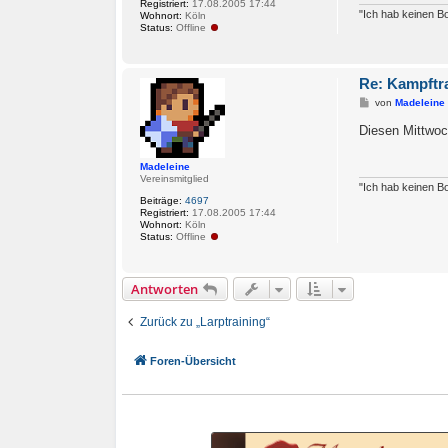
Registriert:
17.08.2005 17:44
"Ich hab keinen Bo
Wohnort:
Köln
Status:
Offline
Re: Kampftr
B
von
Madeleine
e
i
Diesen Mittwoch
t
r
a
Madeleine
g
Vereinsmitglied
"Ich hab keinen Bo
Beiträge:
4697
Registriert:
17.08.2005 17:44
Wohnort:
Köln
Status:
Offline
Antworten
Zurück zu „Larptraining“
Foren-Übersicht