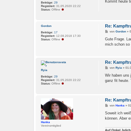
i
Kommt heute t
Beiträge:
29
t
Registriert:
31.05.2020 22:22
r
Status:
Offline
a
g
Re: Kampftr
Gordon
B
von
Gordon
»
0
Beiträge:
17
e
Registriert:
12.09.2018 17:30
i
Gute Frage. Lau
Status:
Offline
t
mich schon so 
r
a
g
Re: Kampftr
B
von
Ryia
»
01.
Ryia
e
i
Wir haben uns j
Beiträge:
29
t
Registriert:
31.05.2020 22:22
ganz fit heute. 
r
Status:
Offline
a
g
Re: Kampftr
B
von
Hanka
»
0
e
i
Soweit ich weiß
t
können. Aber e
r
Hanka
a
Vereinsmitglied
g
Auf Onkel Julich