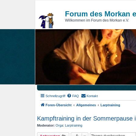
Forum des Morkan e
Willkommen im Forum des Morkan e.V.
Schnellzugriff
FAQ
Kontakt
Foren-Übersicht
Allgemeines
Larptraining
Kampftraining in der Sommerpause 
Moderator:
Orga: Larptraining