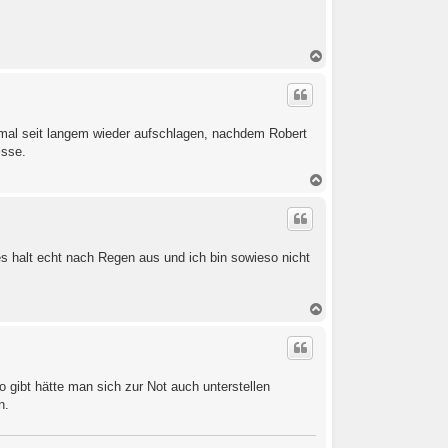
e
n
N
a
c
h
o
b
ch mal seit langem wieder aufschlagen, nachdem Robert
e
isse.
n
N
a
c
h
o
b
 es halt echt nach Regen aus und ich bin sowieso nicht
e
n
N
a
c
h
o
b
o gibt hätte man sich zur Not auch unterstellen
e
n.
n