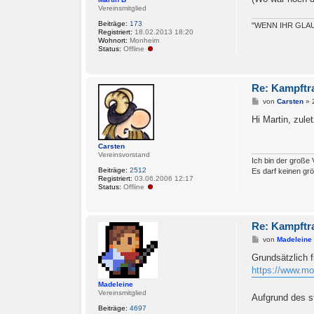
g
Vereinsmitglied
Beiträge:
173
"WENN IHR GLAU
Registriert:
18.02.2013 18:20
Wohnort:
Monheim
Status:
Offline
Re: Kampftr
B
von
Carsten
»
e
i
Hi Martin, zul
t
r
a
Carsten
g
Vereinsvorstand
Ich bin der große 
Beiträge:
2512
Es darf keinen gr
Registriert:
03.06.2006 12:17
Status:
Offline
Re: Kampftr
B
von
Madeleine
e
i
Grundsätzlich f
t
https://www.mor
r
a
Madeleine
g
Vereinsmitglied
Aufgrund des s
Beiträge:
4697