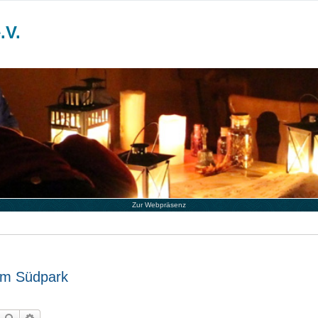
.V.
Zur Webpräsenz
im Südpark
Suche
Erweiterte Suche