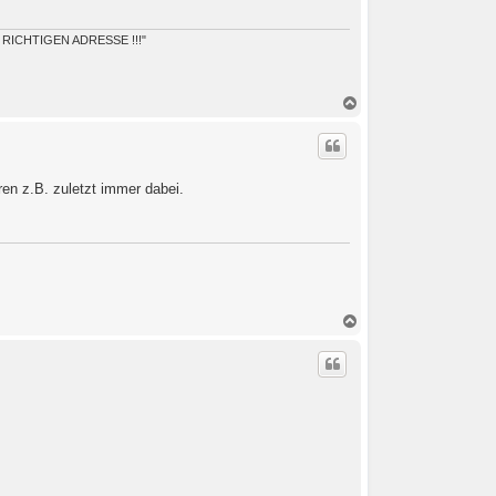
RICHTIGEN ADRESSE !!!"
N
a
c
h
o
b
en z.B. zuletzt immer dabei.
e
n
N
a
c
h
o
b
e
n