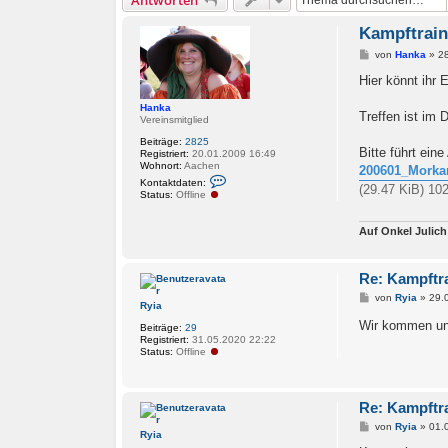
Antworten
Kampftrain
B
von
Hanka
»
2
e
i
Hier könnt ihr
t
r
Hanka
a
Treffen ist im 
Vereinsmitglied
g
Beiträge:
2825
Bitte führt ei
Registriert:
20.01.2009 16:49
Wohnort:
Aachen
200601_Morka
K
Kontaktdaten:
(29.47 KiB) 10
o
Status:
Offline
n
t
a
Auf Onkel Julich
k
t
d
a
Re: Kampftr
t
e
B
von
Ryia
»
29.
Ryia
n
e
v
i
Wir kommen und
Beiträge:
29
o
t
Registriert:
31.05.2020 22:22
n
r
Status:
Offline
H
a
a
g
n
k
Re: Kampftr
a
B
von
Ryia
»
01.
Ryia
e