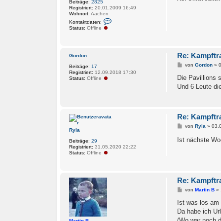
Beiträge:
2825
Registriert:
20.01.2009 16:49
Wohnort:
Aachen
K
Kontaktdaten:
o
Status:
Offline
n
t
a
k
Re: Kampftr
t
Gordon
d
B
von
Gordon
»
0
Beiträge:
17
a
e
Registriert:
12.09.2018 17:30
t
i
Die Pavillions 
Status:
Offline
e
t
n
Und 6 Leute di
r
v
a
o
g
n
H
a
Re: Kampftr
n
k
B
von
Ryia
»
03.
Ryia
a
e
i
Ist nächste W
Beiträge:
29
t
Registriert:
31.05.2020 22:22
r
Status:
Offline
a
g
Re: Kampftr
B
von
Martin B
»
e
i
Ist was los am 
t
Da habe ich Ur
r
a
(Wo war noch 
Martin B