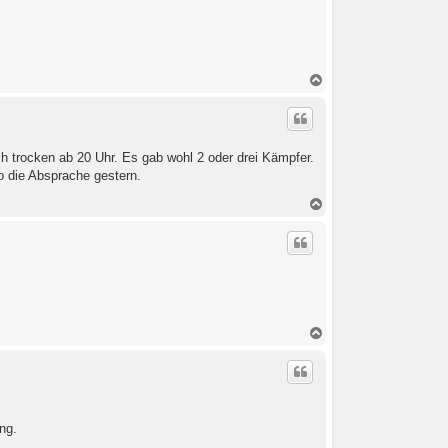
N
a
c
h
o
b
ich trocken ab 20 Uhr. Es gab wohl 2 oder drei Kämpfer.
e
o die Absprache gestern.
n
N
a
c
h
o
b
e
n
N
a
c
h
o
b
e
ng.
n