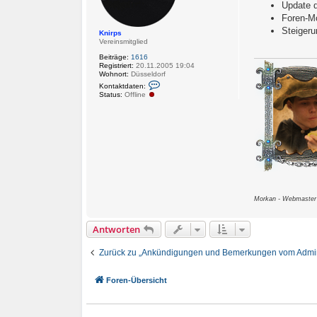
Update d
a
Foren-M
g
Steigeru
Knirps
Vereinsmitglied
Beiträge:
1616
Registriert:
20.11.2005 19:04
Wohnort:
Düsseldorf
K
Kontaktdaten:
o
Status:
Offline
n
t
a
k
t
d
a
t
e
n
v
o
Morkan - Webmaster
n
K
n
i
Antworten
r
p
s
Zurück zu „Ankündigungen und Bemerkungen vom Admi
Foren-Übersicht