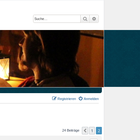
Suche
Erweiterte Suche
Registrieren
Anmelden
1
2
Vorherige
24 Beiträge