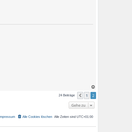
N
a
1
2
c
Vorherige
24 Beiträge
h
o
Gehe zu
b
e
n
Impressum
Alle Cookies löschen
Alle Zeiten sind
UTC+01:00