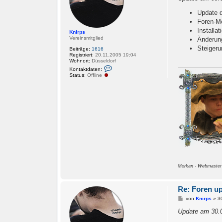
t
r
Update d
a
Foren-M
g
Installa
Knirps
Vereinsmitglied
Änderung
Steigeru
Beiträge:
1616
Registriert:
20.11.2005 19:04
Wohnort:
Düsseldorf
K
Kontaktdaten:
o
Status:
Offline
n
t
a
k
t
d
a
t
e
n
v
o
n
K
n
Morkan - Webmaster
i
r
p
s
Re: Foren u
B
von
Knirps
»
3
e
i
Update am 30.
t
r