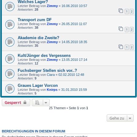
Welches Lager?
Letzter Beitrag von
Zimmy
«
16.06.2010 10:57
Antworten:
28
1
2
Transport zum DF
Letzter Beitrag von
Zimmy
«
26.05.2010 11:07
Antworten:
38
1
2
Akademie die Zweite?
Letzter Beitrag von
Zimmy
«
14.05.2010 18:35
Antworten:
35
1
2
Kult/Jünger des Vergessens
Letzter Beitrag von
Zimmy
«
13.05.2010 17:14
Antworten:
12
Fuchsberger Stellen sich vor..?
Letzter Beitrag von
Ciara
«
02.02.2010 12:48
Antworten:
9
Graues Lager Vorcon
Letzter Beitrag von
Knirps
«
31.01.2010 15:59
Antworten:
5
Gesperrt
25 Themen • Seite
1
von
1
Gehe zu
BERECHTIGUNGEN IN DIESEM FORUM