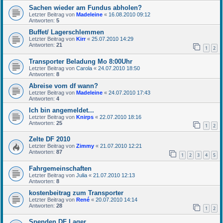
Sachen wieder am Fundus abholen?
Letzter Beitrag von
Madeleine
«
16.08.2010 09:12
Antworten:
5
Buffet/ Lagerschlemmen
Letzter Beitrag von
Kirr
«
25.07.2010 14:29
Antworten:
21
1
2
Transporter Beladung Mo 8:00Uhr
Letzter Beitrag von
Carola
«
24.07.2010 18:50
Antworten:
8
Abreise vom df wann?
Letzter Beitrag von
Madeleine
«
24.07.2010 17:43
Antworten:
4
Ich bin angemeldet...
Letzter Beitrag von
Knirps
«
22.07.2010 18:16
Antworten:
25
1
2
Zelte DF 2010
Letzter Beitrag von
Zimmy
«
21.07.2010 12:21
Antworten:
87
1
2
3
4
5
Fahrgemeinschaften
Letzter Beitrag von
Julia
«
21.07.2010 12:13
Antworten:
8
kostenbeitrag zum Transporter
Letzter Beitrag von
René
«
20.07.2010 14:14
Antworten:
28
1
2
Spenden DF Lager