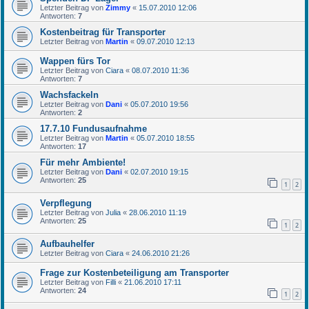
Letzter Beitrag von
Zimmy
«
15.07.2010 12:06
Antworten:
7
Kostenbeitrag für Transporter
Letzter Beitrag von
Martin
«
09.07.2010 12:13
Wappen fürs Tor
Letzter Beitrag von
Ciara
«
08.07.2010 11:36
Antworten:
7
Wachsfackeln
Letzter Beitrag von
Dani
«
05.07.2010 19:56
Antworten:
2
17.7.10 Fundusaufnahme
Letzter Beitrag von
Martin
«
05.07.2010 18:55
Antworten:
17
Für mehr Ambiente!
Letzter Beitrag von
Dani
«
02.07.2010 19:15
Antworten:
25
1
2
Verpflegung
Letzter Beitrag von
Julia
«
28.06.2010 11:19
Antworten:
25
1
2
Aufbauhelfer
Letzter Beitrag von
Ciara
«
24.06.2010 21:26
Frage zur Kostenbeteiligung am Transporter
Letzter Beitrag von
Filli
«
21.06.2010 17:11
Antworten:
24
1
2