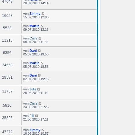
47649
20.07.2010 14:14
von
Zimmy
16028
15.07.2010 12:06
von
Martin
5523
09.07.2010 12:13
von
Ciara
11215
08.07.2010 11:36
von
Dani
6356
05.07.2010 19:56
von
Martin
34658
05.07.2010 18:55
von
Dani
29531
02.07.2010 19:15
von
Julia
31737
28.06.2010 11:19
von
Ciara
5816
24.06.2010 21:26
von
Filli
35326
21.06.2010 17:11
von
Zimmy
47272
16.06.2010 10:57