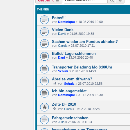
Gesperrt
THEMEN
Fotos!!!
von
Dominique
»
10.08.2010 10:00
Vielen Dank
von
David
»
01.08.2010 19:38
Sachen wieder am Fundus abholen?
von
Carola
»
25.07.2010 17:11
Buffet/ Lagerschlemmen
von
Dani
»
13.07.2010 20:40
Transporter Beladung Mo 8:00Uhr
von
Schulz
»
20.07.2010 14:21
Abreise vom df wann?
von
Schulz
»
23.07.2010 22:58
Ich bin angemeldet...
von
Dominique
»
31.12.2009 15:30
Zelte DF 2010
von
Ciara
»
19.02.2010 00:28
Fahrgemeinschaften
von
Julia
»
28.06.2010 11:24
kostenbeitrag zum Transporter