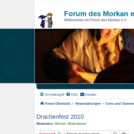
Forum des Morkan e
Willkommen im Forum des Morkan e.V.
Schnellzugriff
FAQ
Kontakt
Foren-Übersicht
Veranstaltungen
Cons und Tavern
Drachenfest 2010
Moderator:
Morkan: Moderatoren
Suche
Erwe