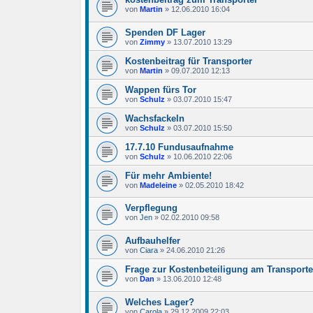
von
Martin
»
12.06.2010 16:04
Spenden DF Lager
von
Zimmy
»
13.07.2010 13:29
Kostenbeitrag für Transporter
von
Martin
»
09.07.2010 12:13
Wappen fürs Tor
von
Schulz
»
03.07.2010 15:47
Wachsfackeln
von
Schulz
»
03.07.2010 15:50
17.7.10 Fundusaufnahme
von
Schulz
»
10.06.2010 22:06
Für mehr Ambiente!
von
Madeleine
»
02.05.2010 18:42
Verpflegung
von
Jen
»
02.02.2010 09:58
Aufbauhelfer
von
Ciara
»
24.06.2010 21:26
Frage zur Kostenbeteiligung am Transporte
von
Dan
»
13.06.2010 12:48
Welches Lager?
von
Carola
»
29.12.2009 22:03