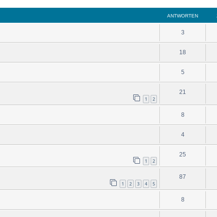
ANTWORTEN
3
18
5
21
1
2
8
4
25
1
2
87
1
2
3
4
5
8