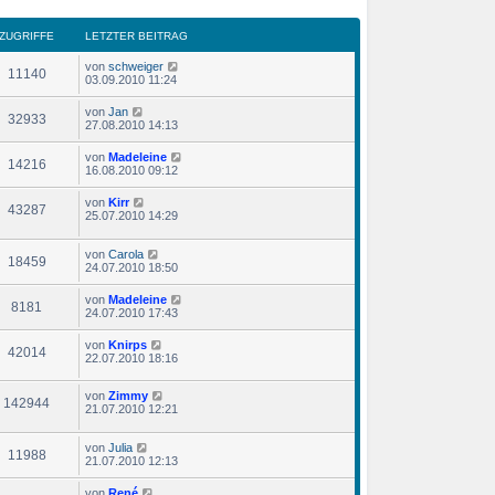
ZUGRIFFE
LETZTER BEITRAG
von
schweiger
11140
03.09.2010 11:24
von
Jan
32933
27.08.2010 14:13
von
Madeleine
14216
16.08.2010 09:12
von
Kirr
43287
25.07.2010 14:29
von
Carola
18459
24.07.2010 18:50
von
Madeleine
8181
24.07.2010 17:43
von
Knirps
42014
22.07.2010 18:16
von
Zimmy
142944
21.07.2010 12:21
von
Julia
11988
21.07.2010 12:13
von
René