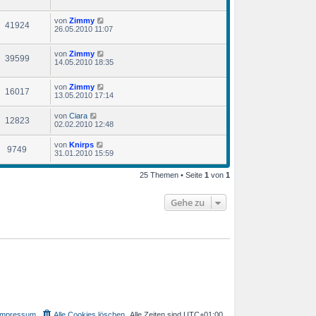
von
Zimmy
41924
26.05.2010 11:07
von
Zimmy
39599
14.05.2010 18:35
von
Zimmy
16017
13.05.2010 17:14
von
Ciara
12823
02.02.2010 12:48
von
Knirps
9749
31.01.2010 15:59
25 Themen • Seite
1
von
1
Gehe zu
Impressum
Alle Cookies löschen
Alle Zeiten sind
UTC+01:00