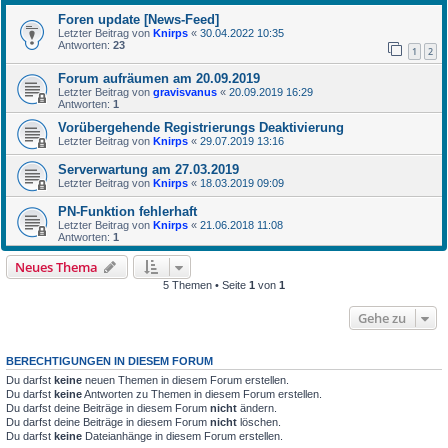
Foren update [News-Feed]
Letzter Beitrag von
Knirps
«
30.04.2022 10:35
Antworten:
23
1
2
Forum aufräumen am 20.09.2019
Letzter Beitrag von
gravisvanus
«
20.09.2019 16:29
Antworten:
1
Vorübergehende Registrierungs Deaktivierung
Letzter Beitrag von
Knirps
«
29.07.2019 13:16
Serverwartung am 27.03.2019
Letzter Beitrag von
Knirps
«
18.03.2019 09:09
PN-Funktion fehlerhaft
Letzter Beitrag von
Knirps
«
21.06.2018 11:08
Antworten:
1
Neues Thema
5 Themen • Seite
1
von
1
Gehe zu
BERECHTIGUNGEN IN DIESEM FORUM
Du darfst
keine
neuen Themen in diesem Forum erstellen.
Du darfst
keine
Antworten zu Themen in diesem Forum erstellen.
Du darfst deine Beiträge in diesem Forum
nicht
ändern.
Du darfst deine Beiträge in diesem Forum
nicht
löschen.
Du darfst
keine
Dateianhänge in diesem Forum erstellen.