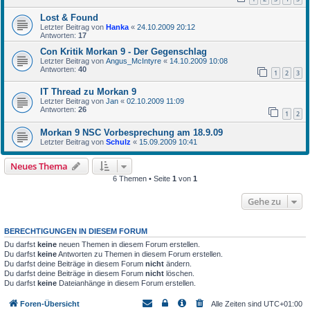
Lost & Found
Letzter Beitrag von
Hanka
«
24.10.2009 20:12
Antworten:
17
Con Kritik Morkan 9 - Der Gegenschlag
Letzter Beitrag von
Angus_McIntyre
«
14.10.2009 10:08
Antworten:
40
1
2
3
IT Thread zu Morkan 9
Letzter Beitrag von
Jan
«
02.10.2009 11:09
Antworten:
26
1
2
Morkan 9 NSC Vorbesprechung am 18.9.09
Letzter Beitrag von
Schulz
«
15.09.2009 10:41
Neues Thema
6 Themen • Seite
1
von
1
Gehe zu
BERECHTIGUNGEN IN DIESEM FORUM
Du darfst
keine
neuen Themen in diesem Forum erstellen.
Du darfst
keine
Antworten zu Themen in diesem Forum erstellen.
Du darfst deine Beiträge in diesem Forum
nicht
ändern.
Du darfst deine Beiträge in diesem Forum
nicht
löschen.
Du darfst
keine
Dateianhänge in diesem Forum erstellen.
Foren-Übersicht
Alle Zeiten sind
UTC+01:00