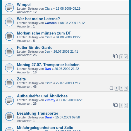
Wimpel
Letzter Beitrag von
Ciara
«
19.08.2009 08:29
Antworten:
12
Wer hat meine Laterne?
Letzter Beitrag von
Carsten
«
08.08.2009 18:12
Antworten:
1
Morkanische münzen zum DF
Letzter Beitrag von
Ciara
«
04.08.2009 19:22
Antworten:
6
Futter für die Garde
Letzter Beitrag von
Jen
«
26.07.2009 21:41
Antworten:
25
1
2
Montag 27.07. Transporter beladen
Letzter Beitrag von
Dan
«
26.07.2009 21:22
Antworten:
16
Zelte
Letzter Beitrag von
Ciara
«
22.07.2009 17:17
Antworten:
46
1
2
3
Aufbauhelfer und Ähnliches
Letzter Beitrag von
Zimmy
«
17.07.2009 06:23
Antworten:
26
1
2
Bezahlung Transporter
Letzter Beitrag von
Dani
«
15.07.2009 09:58
Antworten:
1
Mitfahrgelegenheiten und Zelte