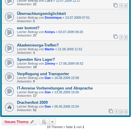
Letzter Beitrag von
Ciara
«
13.07.2009 12:17
Antworten:
21
1
2
Übernachtungsmöglichkeit
Letzter Beitrag von
Dominique
«
13.07.2009 07:51
Antworten:
5
wer kommt?
Letzter Beitrag von
Knirps
«
03.07.2009 09:20
Antworten:
27
1
2
Akademieorga-Treffen?
Letzter Beitrag von
Martin
«
21.06.2009 11:52
Antworten:
3
Spenden fürs Lager?
Letzter Beitrag von
Zimmy
«
17.06.2009 05:52
Antworten:
18
Verpflegung und Transporter
Letzter Beitrag von
Dan
«
16.06.2009 22:58
Antworten:
9
IT-Anreise Vorbereitungen und Absprache
Letzter Beitrag von
Dan
«
13.05.2009 15:00
Antworten:
17
Drachenfest 2009
Letzter Beitrag von
Dan
«
05.05.2009 22:04
Antworten:
51
1
2
3
Neues Thema
18 Themen • Seite
1
von
1