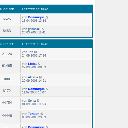
ZUGRIFFE
LETZTER BEITRAG
von
Dominique
6626
16.04.2008 13:14
von
grischluk
6463
26.03.2008 11:41
ZUGRIFFE
LETZTER BEITRAG
von
Jan
21124
24.09.2008 17:24
von
Lioba
61465
22.09.2008 08:09
von
Aléssia
10801
20.09.2008 14:21
von
Dominique
6172
11.09.2008 10:07
von
Serra
44784
04.09.2008 11:53
von
Torsten
44446
03.09.2008 23:09
von
Dominique