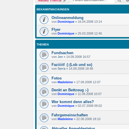
Neues Thema
BEKANNTMACHUNGEN
Onlineanmeldung
von
Dominique
»
16.04.2008 13:14
Flyer
von
Dominique
»
25.03.2008 12:45
THEMEN
Fundsachen
von
Jen
»
14.09.2008 16:57
Faziiiit! :) (Lob und so)
von
Serra
»
14.09.2008 18:48
Fotos
von
Madeleine
»
17.09.2008 12:07
Denkt an Bettzeug :-)
von
Dominique
»
11.09.2008 10:07
Wer kommt denn alles?
von
Dominique
»
02.07.2008 09:02
Fahrgemeinschaften
von
Madeleine
»
22.08.2008 18:10
Aktueller Anmeldestatus