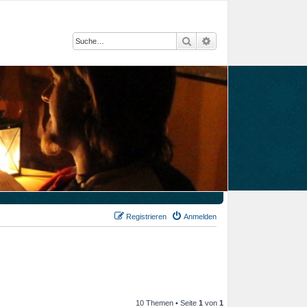
Suche
Erweiterte Suche
Registrieren
Anmelden
10 Themen • Seite
1
von
1