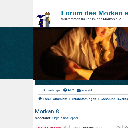
Forum des Morkan e
Willkommen im Forum des Morkan e.V.
Schnellzugriff
FAQ
Kontakt
Foren-Übersicht
Veranstaltungen
Cons und Tavern
Morkan 8
Moderator:
Orga: Salt&Pepper
Suc