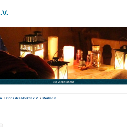
.V.
Zur Webpräsenz
en
Cons des Morkan e.V.
Morkan 8
he
Erweiterte Suche