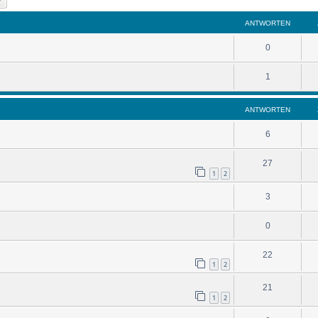
ANTWORTEN
0
1
ANTWORTEN
6
27
1
2
3
0
22
1
2
21
1
2