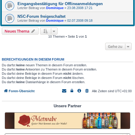
Eingangsbestätigung für Offlineanmeldungen
Letzter Beitrag von
Dominique
«
23.08.2008 17:21
NSC-Forum freigeschaltet
Letzter Beitrag von
Dominique
«
02.07.2008 09:18
Neues Thema
10 Themen • Seite
1
von
1
Gehe zu
BERECHTIGUNGEN IN DIESEM FORUM
Du darfst
keine
neuen Themen in diesem Forum erstellen.
Du darfst
keine
Antworten zu Themen in diesem Forum erstellen.
Du darfst deine Beiträge in diesem Forum
nicht
ändern.
Du darfst deine Beiträge in diesem Forum
nicht
löschen.
Du darfst
keine
Dateianhänge in diesem Forum erstellen.
Foren-Übersicht
Alle Zeiten sind
UTC+01:00
Unsere Partner