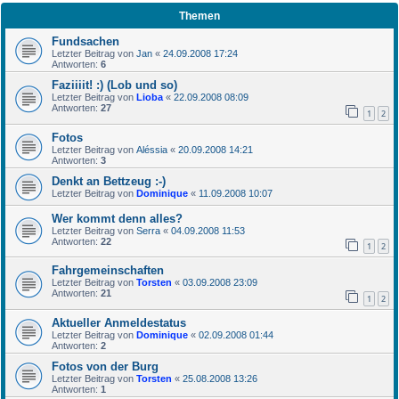
Themen
Fundsachen
Letzter Beitrag von
Jan
«
24.09.2008 17:24
Antworten:
6
Faziiiit! :) (Lob und so)
Letzter Beitrag von
Lioba
«
22.09.2008 08:09
Antworten:
27
1
2
Fotos
Letzter Beitrag von
Aléssia
«
20.09.2008 14:21
Antworten:
3
Denkt an Bettzeug :-)
Letzter Beitrag von
Dominique
«
11.09.2008 10:07
Wer kommt denn alles?
Letzter Beitrag von
Serra
«
04.09.2008 11:53
Antworten:
22
1
2
Fahrgemeinschaften
Letzter Beitrag von
Torsten
«
03.09.2008 23:09
Antworten:
21
1
2
Aktueller Anmeldestatus
Letzter Beitrag von
Dominique
«
02.09.2008 01:44
Antworten:
2
Fotos von der Burg
Letzter Beitrag von
Torsten
«
25.08.2008 13:26
Antworten:
1