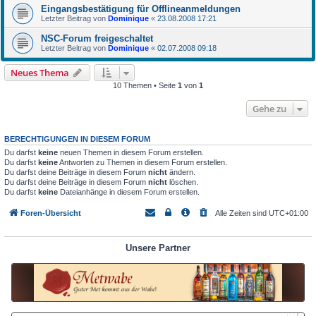
Eingangsbestätigung für Offlineanmeldungen
Letzter Beitrag von
Dominique
«
23.08.2008 17:21
NSC-Forum freigeschaltet
Letzter Beitrag von
Dominique
«
02.07.2008 09:18
Neues Thema
10 Themen • Seite
1
von
1
Gehe zu
BERECHTIGUNGEN IN DIESEM FORUM
Du darfst
keine
neuen Themen in diesem Forum erstellen.
Du darfst
keine
Antworten zu Themen in diesem Forum erstellen.
Du darfst deine Beiträge in diesem Forum
nicht
ändern.
Du darfst deine Beiträge in diesem Forum
nicht
löschen.
Du darfst
keine
Dateianhänge in diesem Forum erstellen.
Foren-Übersicht
Alle Zeiten sind
UTC+01:00
Unsere Partner