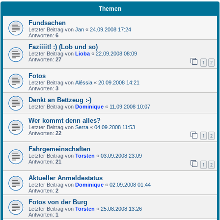
Themen
Fundsachen
Letzter Beitrag von
Jan
«
24.09.2008 17:24
Antworten:
6
Faziiiit! :) (Lob und so)
Letzter Beitrag von
Lioba
«
22.09.2008 08:09
Antworten:
27
1
2
Fotos
Letzter Beitrag von
Aléssia
«
20.09.2008 14:21
Antworten:
3
Denkt an Bettzeug :-)
Letzter Beitrag von
Dominique
«
11.09.2008 10:07
Wer kommt denn alles?
Letzter Beitrag von
Serra
«
04.09.2008 11:53
Antworten:
22
1
2
Fahrgemeinschaften
Letzter Beitrag von
Torsten
«
03.09.2008 23:09
Antworten:
21
1
2
Aktueller Anmeldestatus
Letzter Beitrag von
Dominique
«
02.09.2008 01:44
Antworten:
2
Fotos von der Burg
Letzter Beitrag von
Torsten
«
25.08.2008 13:26
Antworten:
1