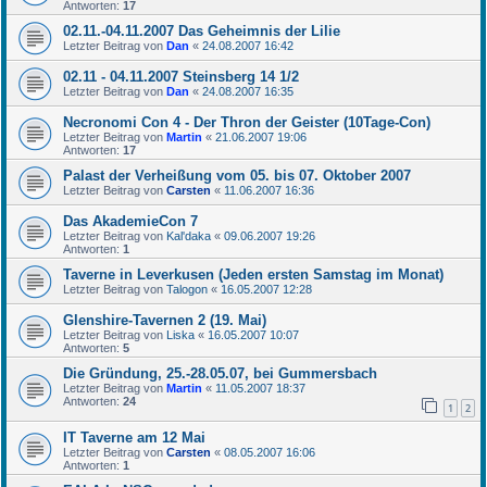
Antworten:
17
02.11.-04.11.2007 Das Geheimnis der Lilie
Letzter Beitrag von
Dan
«
24.08.2007 16:42
02.11 - 04.11.2007 Steinsberg 14 1/2
Letzter Beitrag von
Dan
«
24.08.2007 16:35
Necronomi Con 4 - Der Thron der Geister (10Tage-Con)
Letzter Beitrag von
Martin
«
21.06.2007 19:06
Antworten:
17
Palast der Verheißung vom 05. bis 07. Oktober 2007
Letzter Beitrag von
Carsten
«
11.06.2007 16:36
Das AkademieCon 7
Letzter Beitrag von
Kal'daka
«
09.06.2007 19:26
Antworten:
1
Taverne in Leverkusen (Jeden ersten Samstag im Monat)
Letzter Beitrag von
Talogon
«
16.05.2007 12:28
Glenshire-Tavernen 2 (19. Mai)
Letzter Beitrag von
Liska
«
16.05.2007 10:07
Antworten:
5
Die Gründung, 25.-28.05.07, bei Gummersbach
Letzter Beitrag von
Martin
«
11.05.2007 18:37
Antworten:
24
1
2
IT Taverne am 12 Mai
Letzter Beitrag von
Carsten
«
08.05.2007 16:06
Antworten:
1