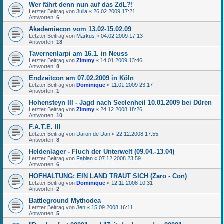
Wer fährt denn nun auf das ZdL?!
Letzter Beitrag von
Julia
«
26.02.2009 17:21
Antworten:
6
Akademiecon vom 13.02-15.02.09
Letzter Beitrag von
Markus
«
04.02.2009 17:13
Antworten:
18
Tavernenlarpi am 16.1. in Neuss
Letzter Beitrag von
Zimmy
«
14.01.2009 13:46
Antworten:
8
Endzeitcon am 07.02.2009 in Köln
Letzter Beitrag von
Dominique
«
11.01.2009 23:17
Antworten:
1
Hohensteyn III - Jagd nach Seelenheil 10.01.2009 bei Düren
Letzter Beitrag von
Zimmy
«
24.12.2008 18:26
Antworten:
10
F.A.T.E. III
Letzter Beitrag von
Daron de Dan
«
22.12.2008 17:55
Antworten:
8
Heldenlager - Fluch der Unterwelt (09.04.-13.04)
Letzter Beitrag von
Fabian
«
07.12.2008 23:59
Antworten:
6
HOFHALTUNG: EIN LAND TRAUT SICH (Zaro - Con)
Letzter Beitrag von
Dominique
«
12.11.2008 10:31
Antworten:
2
Battleground Mythodea
Letzter Beitrag von
Jen
«
15.09.2008 16:11
Antworten:
5