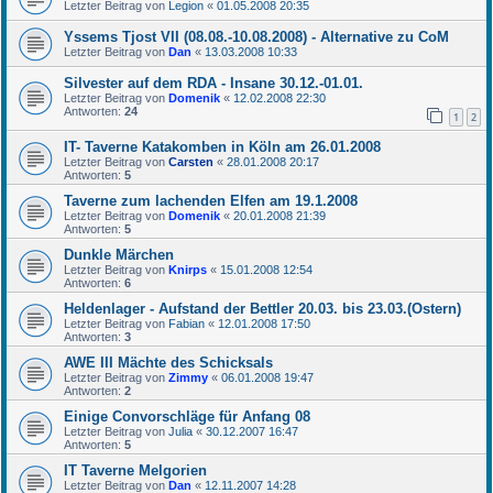
Letzter Beitrag von
Legion
«
01.05.2008 20:35
Yssems Tjost VII (08.08.-10.08.2008) - Alternative zu CoM
Letzter Beitrag von
Dan
«
13.03.2008 10:33
Silvester auf dem RDA - Insane 30.12.-01.01.
Letzter Beitrag von
Domenik
«
12.02.2008 22:30
Antworten:
24
1
2
IT- Taverne Katakomben in Köln am 26.01.2008
Letzter Beitrag von
Carsten
«
28.01.2008 20:17
Antworten:
5
Taverne zum lachenden Elfen am 19.1.2008
Letzter Beitrag von
Domenik
«
20.01.2008 21:39
Antworten:
5
Dunkle Märchen
Letzter Beitrag von
Knirps
«
15.01.2008 12:54
Antworten:
6
Heldenlager - Aufstand der Bettler 20.03. bis 23.03.(Ostern)
Letzter Beitrag von
Fabian
«
12.01.2008 17:50
Antworten:
3
AWE III Mächte des Schicksals
Letzter Beitrag von
Zimmy
«
06.01.2008 19:47
Antworten:
2
Einige Convorschläge für Anfang 08
Letzter Beitrag von
Julia
«
30.12.2007 16:47
Antworten:
5
IT Taverne Melgorien
Letzter Beitrag von
Dan
«
12.11.2007 14:28