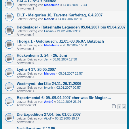
EALA I - NSCs needed
Letzter Beitrag von
Madeleine
«
14.03.2007 17:44
Antworten:
2
EILT - Melgorien 10, Taverne Karfreitag, 6.4.2007
Letzter Beitrag von
Robert
«
14.03.2007 02:30
Heldenlager - Rätselhafte Legenden 05.04.2007 bis 09.04.2007
Letzter Beitrag von
Fabian
«
21.02.2007 09:08
Antworten:
4
Thorga 1 - Goldrausch, 31.05.-03.06.07, Butzbach
Letzter Beitrag von
Madeleine
«
20.02.2007 15:50
Antworten:
3
Hückenheim 3, 24. - 26. Juni
Letzter Beitrag von
Jen
«
08.01.2007 17:30
Antworten:
9
Lydra 4 17.-20.05.2007
Letzter Beitrag von
Marcus
«
05.01.2007 23:57
Antworten:
3
Westmynd, der13te 24.11.-26.11.2006
Letzter Beitrag von
bkorth
«
02.01.2007 00:57
Antworten:
7
Experimental 6: 05.-09.04.2007 eher was für Magier....
Letzter Beitrag von
André
«
29.12.2006 23:24
Antworten:
23
1
2
Die Expedition 27.04. bis 01.05.2007
Letzter Beitrag von
Aigolf
«
05.12.2006 19:17
Antworten:
8
Nachtlarpi am 2.12.06