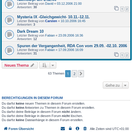
Letzter Beitrag von
David
«
03.12.2006 21:00
Antworten:
30
1
2
Mysteria IX -Gleichgewicht- 10.11.-12.11.
Letzter Beitrag von
Carsten
«
10.10.2006 16:45
Antworten:
3
Dark Dream 10
Letzter Beitrag von
Fabian
«
23.09.2006 16:36
Antworten:
12
Spuren der Vergangenheit, RDA Con vom 29.09. -02.10. 2006
Letzter Beitrag von
Fabian
«
17.09.2006 16:09
Antworten:
31
1
2
Neues Thema
1
2
Nächste
63 Themen
Gehe zu
BERECHTIGUNGEN IN DIESEM FORUM
Du darfst
keine
neuen Themen in diesem Forum erstellen.
Du darfst
keine
Antworten zu Themen in diesem Forum erstellen.
Du darfst deine Beiträge in diesem Forum
nicht
ändern.
Du darfst deine Beiträge in diesem Forum
nicht
löschen.
Du darfst
keine
Dateianhänge in diesem Forum erstellen.
Foren-Übersicht
Alle Zeiten sind
UTC+01:00