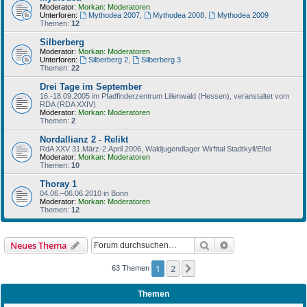
Moderator:
Morkan: Moderatoren
Unterforen:
Mythodea 2007
,
Mythodea 2008
,
Mythodea 2009
Themen:
12
Silberberg
Moderator:
Morkan: Moderatoren
Unterforen:
Silberberg 2
,
Silberberg 3
Themen:
22
Drei Tage im September
16.-18.09.2005 im Pfadfinderzentrum Lilienwald (Hessen), veranstaltet vom
RDA (RDA XXIV)
Moderator:
Morkan: Moderatoren
Themen:
2
Nordallianz 2 - Relikt
RdA XXV 31.März-2.April 2006, Waldjugendlager Wirfttal Stadtkyll/Eifel
Moderator:
Morkan: Moderatoren
Themen:
10
Thoray 1
04.06.–06.06.2010 in Bonn
Moderator:
Morkan: Moderatoren
Themen:
12
Suche
Erweiterte Suche
Neues Thema
1
2
Nächste
63 Themen
Themen