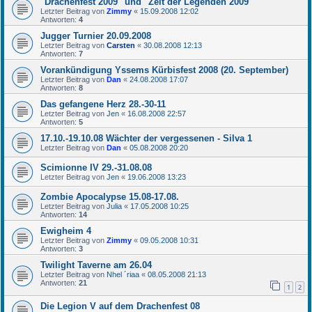
"Drachenfest 2009" und "Zeit der Legenden 2009"
Letzter Beitrag von
Zimmy
«
15.09.2008 12:02
Antworten:
4
Jugger Turnier 20.09.2008
Letzter Beitrag von
Carsten
«
30.08.2008 12:13
Antworten:
7
Vorankündigung Yssems Kürbisfest 2008 (20. September)
Letzter Beitrag von
Dan
«
24.08.2008 17:07
Antworten:
8
Das gefangene Herz 28.-30-11
Letzter Beitrag von
Jen
«
16.08.2008 22:57
Antworten:
5
17.10.-19.10.08 Wächter der vergessenen - Silva 1
Letzter Beitrag von
Dan
«
05.08.2008 20:20
Scimionne IV 29.-31.08.08
Letzter Beitrag von
Jen
«
19.06.2008 13:23
Zombie Apocalypse 15.08-17.08.
Letzter Beitrag von
Julia
«
17.05.2008 10:25
Antworten:
14
Ewigheim 4
Letzter Beitrag von
Zimmy
«
09.05.2008 10:31
Antworten:
3
Twilight Taverne am 26.04
Letzter Beitrag von
Nhel ´riaa
«
08.05.2008 21:13
Antworten:
21
1
2
Die Legion V auf dem Drachenfest 08