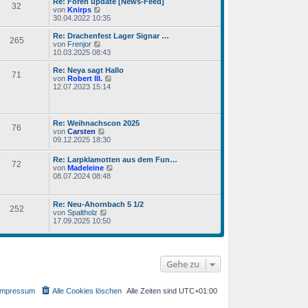
Re: Foren update [News-Feed]
32
N
von
Knirps
e
30.04.2022 10:35
u
e
Re: Drachenfest Lager Signar …
265
s
N
von
Frenjor
t
e
10.03.2025 08:43
e
u
r
e
Re: Neya sagt Hallo
71
B
s
N
von
Robert III.
e
t
e
12.07.2023 15:14
i
e
u
t
r
e
r
B
s
a
e
t
Re: Weihnachscon 2025
g
i
76
e
N
von
Carsten
t
r
e
09.12.2025 18:30
r
B
u
a
e
e
g
Re: Larpklamotten aus dem Fun…
i
72
s
N
von
Madeleine
t
t
e
08.07.2024 08:48
r
e
u
a
r
e
g
B
s
Re: Neu-Ahornbach 5 1/2
e
252
t
N
von
Spaltholz
i
e
e
17.09.2025 10:50
t
r
u
r
B
e
a
e
s
g
i
t
t
e
Gehe zu
r
r
a
B
g
e
Impressum
Alle Cookies löschen
Alle Zeiten sind
UTC+01:00
i
t