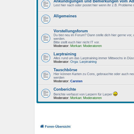
Ankündigungen und Bemerkungen vom A
Lest hier nach oder postet hier wenn ihr z.B. Probleme
Allgemeines
Vorstellungsforum
Du bist neu im Forum? Dann stelle dich hier gerne vor, 
werden.
Bitte stellt euch hier nicht IT vor.
Moderator:
Morkan: Moderatoren
Larptraining
Alles rund um das Larptraining immer Mittwochs in Düss
Moderator:
Orga: Larptraining
Tauschbörse
Hier können Karten zu Cons, gebrauchte oder auch ne
werden
Moderator:
Carsten
Conberichte
Berichte verfasst von Larpern für Larper
Moderator:
Morkan: Moderatoren
Foren-Übersicht