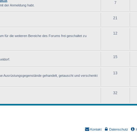
dmin
7
 mit der Anmeldung habt.
21
12
um für die weiteren Bereiche des Forums frei geschaltet zu
15
eldorf.
13
ue Ausrüstungsgegenstände gehandelt, getauscht und verschenkt
32
Kontakt
Datenschutz