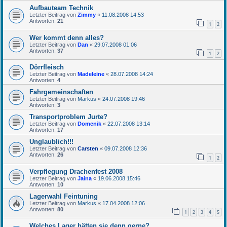
Aufbauteam Technik
Letzter Beitrag von
Zimmy
«
11.08.2008 14:53
Antworten:
21
1
2
Wer kommt denn alles?
Letzter Beitrag von
Dan
«
29.07.2008 01:06
Antworten:
37
1
2
Dörrfleisch
Letzter Beitrag von
Madeleine
«
28.07.2008 14:24
Antworten:
4
Fahrgemeinschaften
Letzter Beitrag von
Markus
«
24.07.2008 19:46
Antworten:
3
Transportproblem Jurte?
Letzter Beitrag von
Domenik
«
22.07.2008 13:14
Antworten:
17
Unglaublich!!!
Letzter Beitrag von
Carsten
«
09.07.2008 12:36
Antworten:
26
1
2
Verpflegung Drachenfest 2008
Letzter Beitrag von
Jaina
«
19.06.2008 15:46
Antworten:
10
Lagerwahl Feintuning
Letzter Beitrag von
Markus
«
17.04.2008 12:06
Antworten:
80
1
2
3
4
5
Welches Lager hätten sie denn gerne?