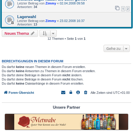
Letzter Beitrag von
Zimmy
«
02.04.2008 09:58
Antworten:
34
1
2
Lagerwahl
Letzter Beitrag von
Zimmy
«
23.02.2008 16:37
Antworten:
13
Neues Thema
12 Themen • Seite
1
von
1
Gehe zu
BERECHTIGUNGEN IN DIESEM FORUM
Du darfst
keine
neuen Themen in diesem Forum erstellen.
Du darfst
keine
Antworten zu Themen in diesem Forum erstellen.
Du darfst deine Beiträge in diesem Forum
nicht
ändern.
Du darfst deine Beiträge in diesem Forum
nicht
löschen.
Du darfst
keine
Dateianhänge in diesem Forum erstellen.
Foren-Übersicht
Alle Zeiten sind
UTC+01:00
Unsere Partner