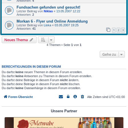
Antworten:
4
Fundsachen gefunden und gesucht!
Letzter Beitrag von
Niklas
«
13.05.2007 12:22
Antworten:
2
Morkan 6 - Flyer und Online Anmeldung
Letzter Beitrag von
Liska
«
03.05.2007 19:25
Antworten:
41
1
2
3
Neues Thema
4 Themen • Seite
1
von
1
Gehe zu
BERECHTIGUNGEN IN DIESEM FORUM
Du darfst
keine
neuen Themen in diesem Forum erstellen.
Du darfst
keine
Antworten zu Themen in diesem Forum erstellen.
Du darfst deine Beiträge in diesem Forum
nicht
ändern.
Du darfst deine Beiträge in diesem Forum
nicht
löschen.
Du darfst
keine
Dateianhänge in diesem Forum erstellen.
Foren-Übersicht
Alle Zeiten sind
UTC+01:00
Unsere Partner