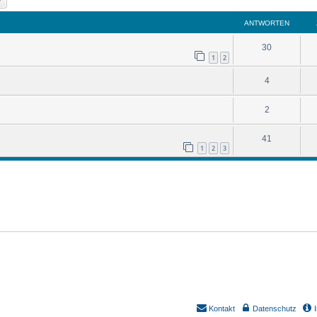
ANTWORTEN
30
1
2
4
2
41
1
2
3
Kontakt
Datenschutz