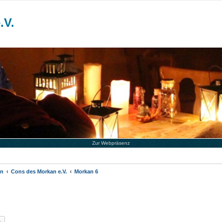
.V.
Zur Webpräsenz
en
Cons des Morkan e.V.
Morkan 6
he
Erweiterte Suche