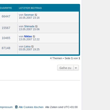
ZUGRIFFE
LETZTER BEITRAG
von
Seoman
66447
16.05.2007 23:16
von
Shimada
15567
13.05.2007 15:06
von
Niklas
10465
13.05.2007 12:22
von
Liska
87148
03.05.2007 19:25
4 Themen • Seite
1
von
1
Gehe zu
Impressum
Alle Cookies löschen
Alle Zeiten sind
UTC+01:00