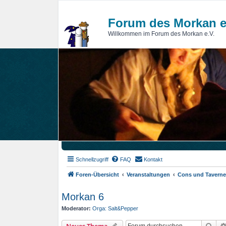
Forum des Morkan e
Willkommen im Forum des Morkan e.V.
Schnellzugriff
FAQ
Kontakt
Foren-Übersicht
Veranstaltungen
Cons und Tavern
Morkan 6
Moderator:
Orga: Salt&Pepper
Suc