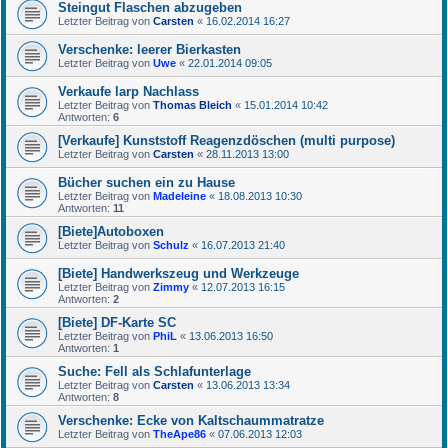
Steingut Flaschen abzugeben
Letzter Beitrag von
Carsten
«
16.02.2014 16:27
Verschenke: leerer Bierkasten
Letzter Beitrag von
Uwe
«
22.01.2014 09:05
Verkaufe larp Nachlass
Letzter Beitrag von
Thomas Bleich
«
15.01.2014 10:42
Antworten:
6
[Verkaufe] Kunststoff Reagenzdöschen (multi purpose)
Letzter Beitrag von
Carsten
«
28.11.2013 13:00
Bücher suchen ein zu Hause
Letzter Beitrag von
Madeleine
«
18.08.2013 10:30
Antworten:
11
[Biete]Autoboxen
Letzter Beitrag von
Schulz
«
16.07.2013 21:40
[Biete] Handwerkszeug und Werkzeuge
Letzter Beitrag von
Zimmy
«
12.07.2013 16:15
Antworten:
2
[Biete] DF-Karte SC
Letzter Beitrag von
PhiL
«
13.06.2013 16:50
Antworten:
1
Suche: Fell als Schlafunterlage
Letzter Beitrag von
Carsten
«
13.06.2013 13:34
Antworten:
8
Verschenke: Ecke von Kaltschaummatratze
Letzter Beitrag von
TheApe86
«
07.06.2013 12:03