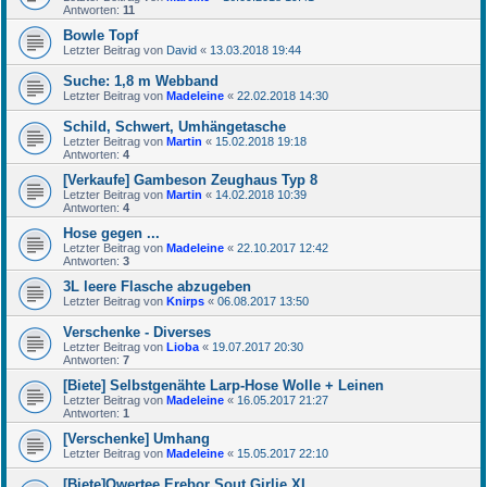
Antworten:
11
Bowle Topf
Letzter Beitrag von
David
«
13.03.2018 19:44
Suche: 1,8 m Webband
Letzter Beitrag von
Madeleine
«
22.02.2018 14:30
Schild, Schwert, Umhängetasche
Letzter Beitrag von
Martin
«
15.02.2018 19:18
Antworten:
4
[Verkaufe] Gambeson Zeughaus Typ 8
Letzter Beitrag von
Martin
«
14.02.2018 10:39
Antworten:
4
Hose gegen ...
Letzter Beitrag von
Madeleine
«
22.10.2017 12:42
Antworten:
3
3L leere Flasche abzugeben
Letzter Beitrag von
Knirps
«
06.08.2017 13:50
Verschenke - Diverses
Letzter Beitrag von
Lioba
«
19.07.2017 20:30
Antworten:
7
[Biete] Selbstgenähte Larp-Hose Wolle + Leinen
Letzter Beitrag von
Madeleine
«
16.05.2017 21:27
Antworten:
1
[Verschenke] Umhang
Letzter Beitrag von
Madeleine
«
15.05.2017 22:10
[Biete]Qwertee Erebor Sout Girlie XL