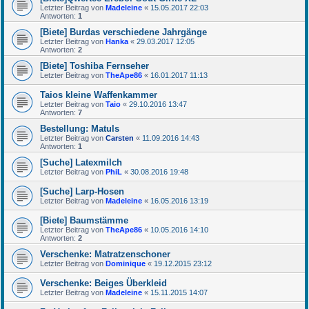
Letzter Beitrag von
Madeleine
«
15.05.2017 22:03
Antworten:
1
[Biete] Burdas verschiedene Jahrgänge
Letzter Beitrag von
Hanka
«
29.03.2017 12:05
Antworten:
2
[Biete] Toshiba Fernseher
Letzter Beitrag von
TheApe86
«
16.01.2017 11:13
Taios kleine Waffenkammer
Letzter Beitrag von
Taio
«
29.10.2016 13:47
Antworten:
7
Bestellung: Matuls
Letzter Beitrag von
Carsten
«
11.09.2016 14:43
Antworten:
1
[Suche] Latexmilch
Letzter Beitrag von
PhiL
«
30.08.2016 19:48
[Suche] Larp-Hosen
Letzter Beitrag von
Madeleine
«
16.05.2016 13:19
[Biete] Baumstämme
Letzter Beitrag von
TheApe86
«
10.05.2016 14:10
Antworten:
2
Verschenke: Matratzenschoner
Letzter Beitrag von
Dominique
«
19.12.2015 23:12
Verschenke: Beiges Überkleid
Letzter Beitrag von
Madeleine
«
15.11.2015 14:07