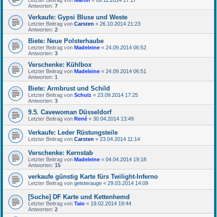
Antworten:
7
Verkaufe: Gypsi Bluse und Weste
Letzter Beitrag von
Carsten
«
26.10.2014 21:23
Antworten:
2
Biete: Neue Polsterhaube
Letzter Beitrag von
Madeleine
«
24.09.2014 06:52
Antworten:
3
Verschenke: Kühlbox
Letzter Beitrag von
Madeleine
«
24.09.2014 06:51
Antworten:
1
Biete: Armbrust und Schild
Letzter Beitrag von
Schulz
«
23.09.2014 17:25
Antworten:
3
9.5. Cavewoman Düsseldorf
Letzter Beitrag von
René
«
30.04.2014 13:49
Verkaufe: Leder Rüstungsteile
Letzter Beitrag von
Carsten
«
23.04.2014 11:14
Verschenke: Kernstab
Letzter Beitrag von
Madeleine
«
04.04.2014 19:18
Antworten:
15
verkaufe günstig Karte fürs Twilight-Inferno
Letzter Beitrag von
geisterauge
«
29.03.2014 14:09
[Suche] DF Karte und Kettenhemd
Letzter Beitrag von
Taio
«
19.02.2014 19:44
Antworten:
2