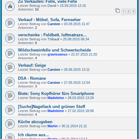
Zu Verkaufen: Felle, viele Felle
Letzter Beitrag von
David
«
15.09.2015 12:15
Antworten:
52
1
2
3
Verkauf : Möbel, Sofa, Fernseher
Letzter Beitrag von
Carsten
«
03.09.2015 11:47
Antworten:
2
verschenke : Feldbett, luftmatraze...
Letzter Beitrag von
Thibault
«
25.08.2015 06:34
Antworten:
6
Wildschweinfelle und Schwertscheide
Letzter Beitrag von
gravisvanus
«
22.07.2015 21:20
Antworten:
4
Verkauf: Geige
Letzter Beitrag von
Carsten
«
26.06.2015 13:11
DSA - Romane
Letzter Beitrag von
Carsten
«
27.05.2015 12:54
Antworten:
3
Biete: Sony Kopfhörer fürs Smartphone
Letzter Beitrag von
Madeleine
«
28.03.2015 13:29
[Suche]Nagellack und grünen Stoff
Letzter Beitrag von
Madeleine
«
27.02.2015 18:08
Antworten:
4
Küche abzugeben
Letzter Beitrag von
Martin
«
30.11.2014 21:11
Ich räume aus...
Letzter Beitrag von
Martin
«
09.11.2014 17:17