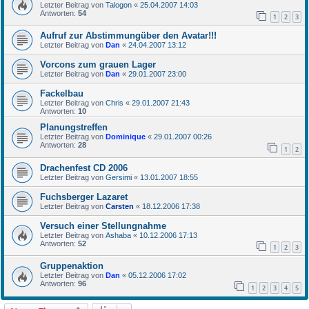
Letzter Beitrag von
Talogon
«
25.04.2007 14:03
Antworten:
54
1
2
3
Aufruf zur Abstimmungüber den Avatar!!!
Letzter Beitrag von
Dan
«
24.04.2007 13:12
Vorcons zum grauen Lager
Letzter Beitrag von
Dan
«
29.01.2007 23:00
Fackelbau
Letzter Beitrag von
Chris
«
29.01.2007 21:43
Antworten:
10
Planungstreffen
Letzter Beitrag von
Dominique
«
29.01.2007 00:26
Antworten:
28
1
2
Drachenfest CD 2006
Letzter Beitrag von
Gersimi
«
13.01.2007 18:55
Fuchsberger Lazaret
Letzter Beitrag von
Carsten
«
18.12.2006 17:38
Versuch einer Stellungnahme
Letzter Beitrag von
Ashaba
«
10.12.2006 17:13
Antworten:
52
1
2
3
Gruppenaktion
Letzter Beitrag von
Dan
«
05.12.2006 17:02
Antworten:
96
1
2
3
4
5