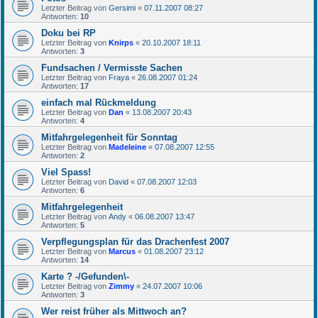
Letzter Beitrag von
Gersimi
«
07.11.2007 08:27
Antworten:
10
Doku bei RP
Letzter Beitrag von
Knirps
«
20.10.2007 18:11
Antworten:
3
Fundsachen / Vermisste Sachen
Letzter Beitrag von
Fraya
«
26.08.2007 01:24
Antworten:
17
einfach mal Rückmeldung
Letzter Beitrag von
Dan
«
13.08.2007 20:43
Antworten:
4
Mitfahrgelegenheit für Sonntag
Letzter Beitrag von
Madeleine
«
07.08.2007 12:55
Antworten:
2
Viel Spass!
Letzter Beitrag von
David
«
07.08.2007 12:03
Antworten:
6
Mitfahrgelegenheit
Letzter Beitrag von
Andy
«
06.08.2007 13:47
Antworten:
5
Verpflegungsplan für das Drachenfest 2007
Letzter Beitrag von
Marcus
«
01.08.2007 23:12
Antworten:
14
Karte ? -/Gefunden\-
Letzter Beitrag von
Zimmy
«
24.07.2007 10:06
Antworten:
3
Wer reist früher als Mittwoch an?