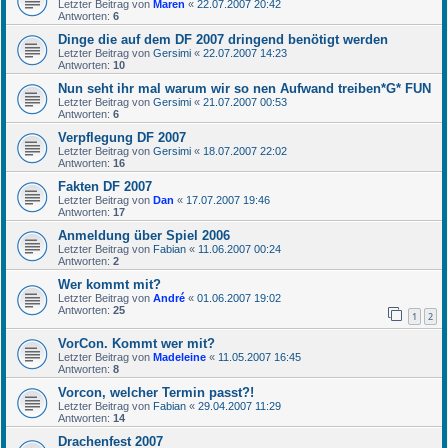
Letzter Beitrag von
Maren
«
22.07.2007 20:42
Antworten:
6
Dinge die auf dem DF 2007 dringend benötigt werden
Letzter Beitrag von
Gersimi
«
22.07.2007 14:23
Antworten:
10
Nun seht ihr mal warum wir so nen Aufwand treiben*G* FUN
Letzter Beitrag von
Gersimi
«
21.07.2007 00:53
Antworten:
6
Verpflegung DF 2007
Letzter Beitrag von
Gersimi
«
18.07.2007 22:02
Antworten:
16
Fakten DF 2007
Letzter Beitrag von
Dan
«
17.07.2007 19:46
Antworten:
17
Anmeldung über Spiel 2006
Letzter Beitrag von
Fabian
«
11.06.2007 00:24
Antworten:
2
Wer kommt mit?
Letzter Beitrag von
André
«
01.06.2007 19:02
Antworten:
25
1
2
VorCon. Kommt wer mit?
Letzter Beitrag von
Madeleine
«
11.05.2007 16:45
Antworten:
8
Vorcon, welcher Termin passt?!
Letzter Beitrag von
Fabian
«
29.04.2007 11:29
Antworten:
14
Drachenfest 2007