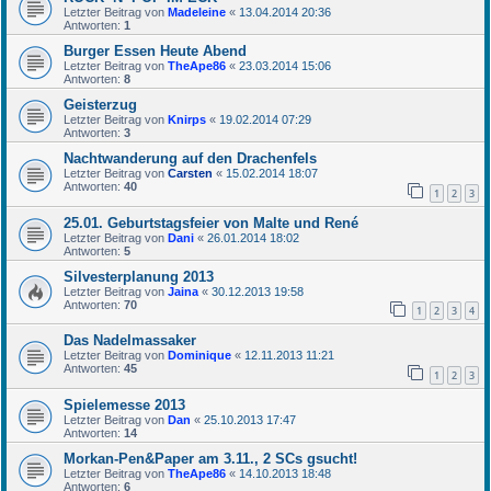
Letzter Beitrag von
Madeleine
«
13.04.2014 20:36
Antworten:
1
Burger Essen Heute Abend
Letzter Beitrag von
TheApe86
«
23.03.2014 15:06
Antworten:
8
Geisterzug
Letzter Beitrag von
Knirps
«
19.02.2014 07:29
Antworten:
3
Nachtwanderung auf den Drachenfels
Letzter Beitrag von
Carsten
«
15.02.2014 18:07
Antworten:
40
1
2
3
25.01. Geburtstagsfeier von Malte und René
Letzter Beitrag von
Dani
«
26.01.2014 18:02
Antworten:
5
Silvesterplanung 2013
Letzter Beitrag von
Jaina
«
30.12.2013 19:58
Antworten:
70
1
2
3
4
Das Nadelmassaker
Letzter Beitrag von
Dominique
«
12.11.2013 11:21
Antworten:
45
1
2
3
Spielemesse 2013
Letzter Beitrag von
Dan
«
25.10.2013 17:47
Antworten:
14
Morkan-Pen&Paper am 3.11., 2 SCs gsucht!
Letzter Beitrag von
TheApe86
«
14.10.2013 18:48
Antworten:
6