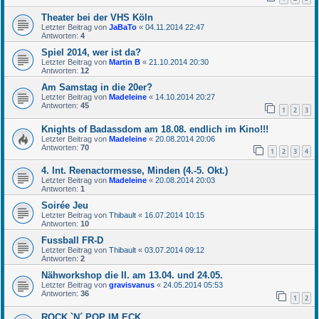
Theater bei der VHS Köln
Letzter Beitrag von
JaBaTo
«
04.11.2014 22:47
Antworten:
4
Spiel 2014, wer ist da?
Letzter Beitrag von
Martin B
«
21.10.2014 20:30
Antworten:
12
Am Samstag in die 20er?
Letzter Beitrag von
Madeleine
«
14.10.2014 20:27
Antworten:
45
1
2
3
Knights of Badassdom am 18.08. endlich im Kino!!!
Letzter Beitrag von
Madeleine
«
20.08.2014 20:06
Antworten:
70
1
2
3
4
4. Int. Reenactormesse, Minden (4.-5. Okt.)
Letzter Beitrag von
Madeleine
«
20.08.2014 20:03
Antworten:
1
Soirée Jeu
Letzter Beitrag von
Thibault
«
16.07.2014 10:15
Antworten:
10
Fussball FR-D
Letzter Beitrag von
Thibault
«
03.07.2014 09:12
Antworten:
2
Nähworkshop die II. am 13.04. und 24.05.
Letzter Beitrag von
gravisvanus
«
24.05.2014 05:53
Antworten:
36
1
2
ROCK `N´ POP IM ECK