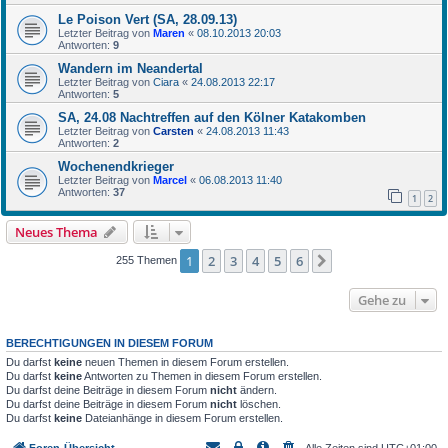
Le Poison Vert (SA, 28.09.13)
Letzter Beitrag von
Maren
«
08.10.2013 20:03
Antworten:
9
Wandern im Neandertal
Letzter Beitrag von
Ciara
«
24.08.2013 22:17
Antworten:
5
SA, 24.08 Nachtreffen auf den Kölner Katakomben
Letzter Beitrag von
Carsten
«
24.08.2013 11:43
Antworten:
2
Wochenendkrieger
Letzter Beitrag von
Marcel
«
06.08.2013 11:40
Antworten:
37
1
2
Neues Thema
1
2
3
4
5
6
Nächste
255 Themen
Gehe zu
BERECHTIGUNGEN IN DIESEM FORUM
Du darfst
keine
neuen Themen in diesem Forum erstellen.
Du darfst
keine
Antworten zu Themen in diesem Forum erstellen.
Du darfst deine Beiträge in diesem Forum
nicht
ändern.
Du darfst deine Beiträge in diesem Forum
nicht
löschen.
Du darfst
keine
Dateianhänge in diesem Forum erstellen.