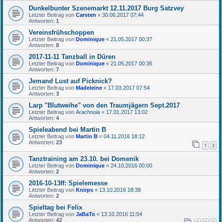
Dunkelbunter Szenemarkt 12.11.2017 Burg Satzvey
Letzter Beitrag von
Carsten
«
30.06.2017 07:44
Antworten:
1
Vereinsfrühschoppen
Letzter Beitrag von
Dominique
«
21.05.2017 00:37
Antworten:
8
2017-11-11 Tanzball in Düren
Letzter Beitrag von
Dominique
«
21.05.2017 00:36
Antworten:
7
Jemand Lust auf Picknick?
Letzter Beitrag von
Madeleine
«
17.03.2017 07:54
Antworten:
3
Larp "Blutweihe" von den Traumjägern Sept.2017
Letzter Beitrag von
Arachnoia
«
17.01.2017 13:02
Antworten:
4
Spieleabend bei Martin B
Letzter Beitrag von
Martin B
«
04.11.2016 18:12
Antworten:
23
1
2
Tanztraining am 23.10. bei Domenik
Letzter Beitrag von
Dominique
«
24.10.2016 00:00
Antworten:
2
2016-10-13ff: Spielemesse
Letzter Beitrag von
Knirps
«
13.10.2016 18:38
Antworten:
2
Spieltag bei Felix
Letzter Beitrag von
JaBaTo
«
13.10.2016 11:54
Antworten:
42