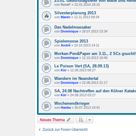
25.01. Geburtstagsfeier von Malte und René
von
ReneF
»
22.01.2014 18:15
Silvesterplanung 2013
von
Maren
»
12.11.2013 09:34
Das Nadelmassaker
von
Dominique
»
28.07.2013 23:34
Spielemesse 2013
von
André
»
10.10.2013 14:11
Morkan-Pen&Paper am 3.11., 2 SCs gsucht!
von
Dominique
»
12.10.2013 18:46
Le Poison Vert (SA, 28.09.13)
von
Kirr
»
12.09.2013 09:27
Wandern im Neandertal
von
Dominique
»
22.08.2013 21:17
SA, 24.08 Nachtreffen auf den Kölner Kata
von
Kirr
»
24.08.2013 03:27
Wochenendkrieger
von
Hanka
»
30.07.2013 19:41
Neues Thema
Zurück zur Foren-Übersicht