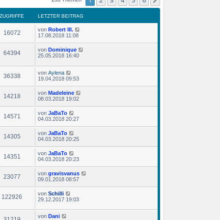
1
2
3
4
5
6
Nächste
ZUGRIFFE
LETZTER BEITRAG
von
Robert III.
16072
17.08.2018 11:08
von
Dominique
64394
25.05.2018 16:40
von
Aylena
36338
19.04.2018 09:53
von
Madeleine
14218
08.03.2018 19:02
von
JaBaTo
14571
04.03.2018 20:27
von
JaBaTo
14305
04.03.2018 20:25
von
JaBaTo
14351
04.03.2018 20:23
von
gravisvanus
23077
09.01.2018 08:57
von
Schilli
122926
29.12.2017 19:03
von
Dani
31219