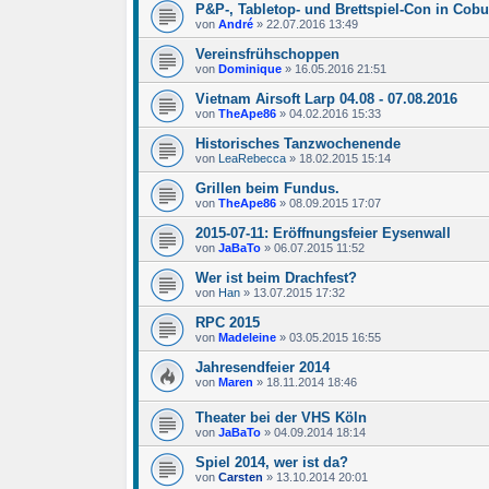
P&P-, Tabletop- und Brettspiel-Con in Cob
von
André
»
22.07.2016 13:49
Vereinsfrühschoppen
von
Dominique
»
16.05.2016 21:51
Vietnam Airsoft Larp 04.08 - 07.08.2016
von
TheApe86
»
04.02.2016 15:33
Historisches Tanzwochenende
von
LeaRebecca
»
18.02.2015 15:14
Grillen beim Fundus.
von
TheApe86
»
08.09.2015 17:07
2015-07-11: Eröffnungsfeier Eysenwall
von
JaBaTo
»
06.07.2015 11:52
Wer ist beim Drachfest?
von
Han
»
13.07.2015 17:32
RPC 2015
von
Madeleine
»
03.05.2015 16:55
Jahresendfeier 2014
von
Maren
»
18.11.2014 18:46
Theater bei der VHS Köln
von
JaBaTo
»
04.09.2014 18:14
Spiel 2014, wer ist da?
von
Carsten
»
13.10.2014 20:01