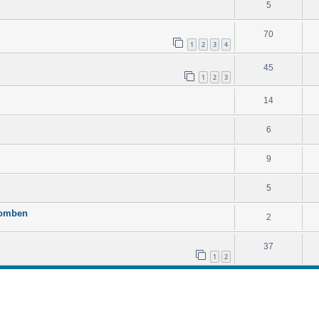
5
70
1
2
3
4
45
1
2
3
14
6
9
5
komben
2
37
1
2