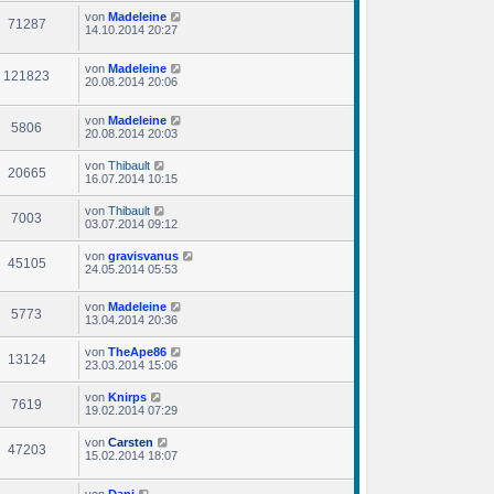
von
Madeleine
71287
14.10.2014 20:27
von
Madeleine
121823
20.08.2014 20:06
von
Madeleine
5806
20.08.2014 20:03
von
Thibault
20665
16.07.2014 10:15
von
Thibault
7003
03.07.2014 09:12
von
gravisvanus
45105
24.05.2014 05:53
von
Madeleine
5773
13.04.2014 20:36
von
TheApe86
13124
23.03.2014 15:06
von
Knirps
7619
19.02.2014 07:29
von
Carsten
47203
15.02.2014 18:07
von
Dani