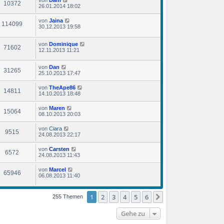
10372
26.01.2014 18:02
von
Jaina
114099
30.12.2013 19:58
von
Dominique
71602
12.11.2013 11:21
von
Dan
31265
25.10.2013 17:47
von
TheApe86
14811
14.10.2013 18:48
von
Maren
15064
08.10.2013 20:03
von
Ciara
9515
24.08.2013 22:17
von
Carsten
6572
24.08.2013 11:43
von
Marcel
65946
06.08.2013 11:40
1
2
3
4
5
6
Nächste
255 Themen
Gehe zu