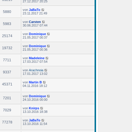
27.12.2017 20:25
von
JaBaTo
5880
23.11.2017 21:49
von
Carsten
5983
30.06.2017 07:44
von
Dominique
25174
21.05.2017 00:37
von
Dominique
19732
21.05.2017 00:36
von
Madeleine
7711
17.03.2017 07:54
von
Arachnoia
9337
17.01.2017 13:02
von
Martin B
45371
04.11.2016 18:12
von
Dominique
7201
24.10.2016 00:00
von
Knirps
7029
13.10.2016 18:38
von
JaBaTo
77278
13.10.2016 11:54