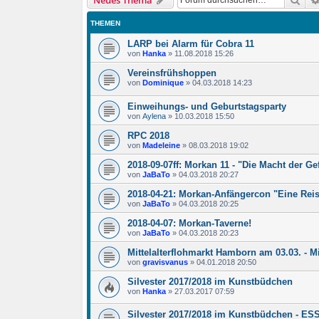
Neues Thema
THEMEN
LARP bei Alarm für Cobra 11
von
Hanka
»
11.08.2018 15:26
Vereinsfrühshoppen
von
Dominique
»
04.03.2018 14:23
Einweihungs- und Geburtstagsparty
von
Aylena
»
10.03.2018 15:50
RPC 2018
von
Madeleine
»
08.03.2018 19:02
2018-09-07ff: Morkan 11 - "Die Macht der Ge
von
JaBaTo
»
04.03.2018 20:27
2018-04-21: Morkan-Anfängercon "Eine Reis
von
JaBaTo
»
04.03.2018 20:25
2018-04-07: Morkan-Taverne!
von
JaBaTo
»
04.03.2018 20:23
Mittelalterflohmarkt Hamborn am 03.03. - Mi
von
gravisvanus
»
04.01.2018 20:50
Silvester 2017/2018 im Kunstbüdchen
von
Hanka
»
27.03.2017 07:59
Silvester 2017/2018 im Kunstbüdchen - 