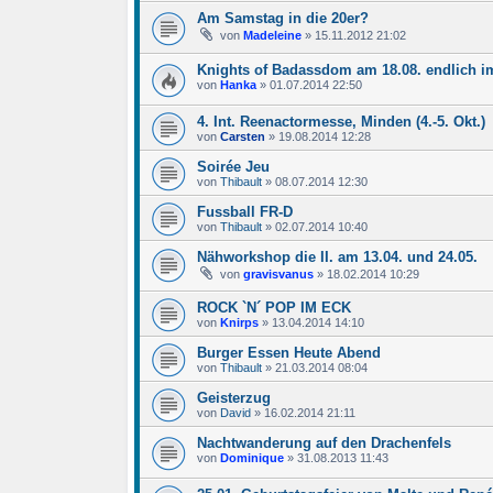
Am Samstag in die 20er?
von
Madeleine
»
15.11.2012 21:02
Knights of Badassdom am 18.08. endlich im
von
Hanka
»
01.07.2014 22:50
4. Int. Reenactormesse, Minden (4.-5. Okt.)
von
Carsten
»
19.08.2014 12:28
Soirée Jeu
von
Thibault
»
08.07.2014 12:30
Fussball FR-D
von
Thibault
»
02.07.2014 10:40
Nähworkshop die II. am 13.04. und 24.05.
von
gravisvanus
»
18.02.2014 10:29
ROCK `N´ POP IM ECK
von
Knirps
»
13.04.2014 14:10
Burger Essen Heute Abend
von
Thibault
»
21.03.2014 08:04
Geisterzug
von
David
»
16.02.2014 21:11
Nachtwanderung auf den Drachenfels
von
Dominique
»
31.08.2013 11:43