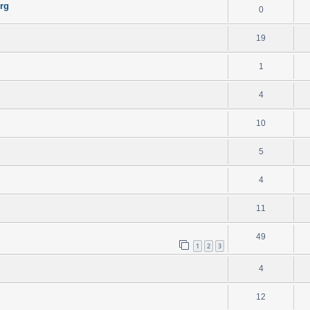
urg
0
19
1
4
10
5
4
11
49
1
2
3
4
12