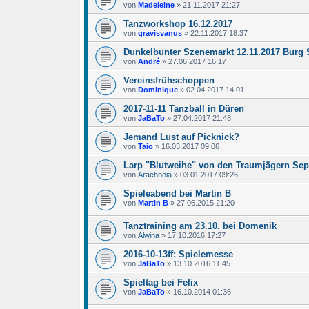
von
Madeleine
»
21.11.2017 21:27
Tanzworkshop 16.12.2017
von
gravisvanus
»
22.11.2017 18:37
Dunkelbunter Szenemarkt 12.11.2017 Burg 
von
André
»
27.06.2017 16:17
Vereinsfrühschoppen
von
Dominique
»
02.04.2017 14:01
2017-11-11 Tanzball in Düren
von
JaBaTo
»
27.04.2017 21:48
Jemand Lust auf Picknick?
von
Taio
»
16.03.2017 09:06
Larp "Blutweihe" von den Traumjägern Sep
von
Arachnoia
»
03.01.2017 09:26
Spieleabend bei Martin B
von
Martin B
»
27.06.2015 21:20
Tanztraining am 23.10. bei Domenik
von
Alwina
»
17.10.2016 17:27
2016-10-13ff: Spielemesse
von
JaBaTo
»
13.10.2016 11:45
Spieltag bei Felix
von
JaBaTo
»
16.10.2014 01:36