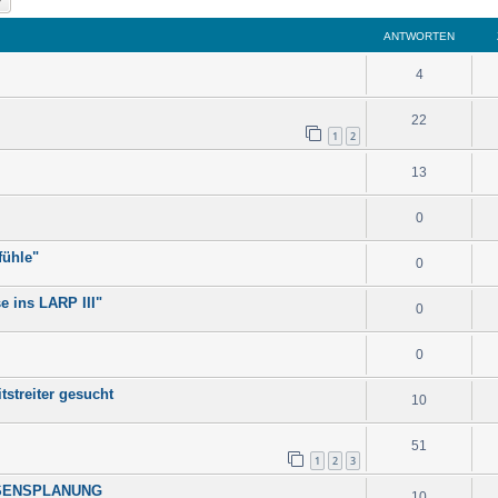
ANTWORTEN
4
22
1
2
13
0
fühle"
0
e ins LARP III"
0
0
tstreiter gesucht
10
51
1
2
3
ESSENSPLANUNG
10