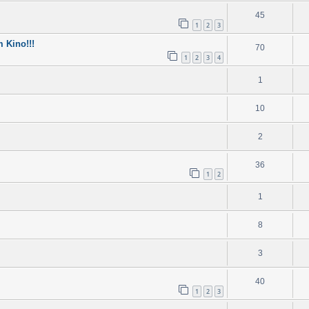
45
1
2
3
 Kino!!!
70
1
2
3
4
1
10
2
36
1
2
1
8
3
40
1
2
3