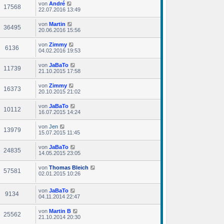
von
André
17568
22.07.2016 13:49
von
Martin
36495
20.06.2016 15:56
von
Zimmy
6136
04.02.2016 19:53
von
JaBaTo
11739
21.10.2015 17:58
von
Zimmy
16373
20.10.2015 21:02
von
JaBaTo
10112
16.07.2015 14:24
von
Jen
13979
15.07.2015 11:45
von
JaBaTo
24835
14.05.2015 23:05
von
Thomas Bleich
57581
02.01.2015 10:26
von
JaBaTo
9134
04.11.2014 22:47
von
Martin B
25562
21.10.2014 20:30