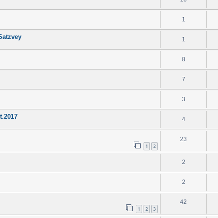
1
Satzvey
1
8
7
3
t.2017
4
23
1
2
2
2
42
1
2
3