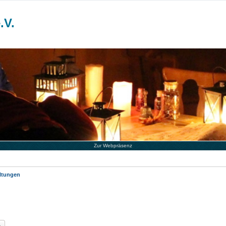
.V.
Zur Webpräsenz
altungen
he
Erweiterte Suche