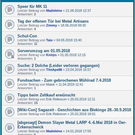
Speer für MK 11
Letzter Beitrag von
Madeleine
«
21.08.2018 12:37
Antworten:
2
Tag der offenen Tür bei Metal Artisans
Letzter Beitrag von
Zimmy
«
18.06.2018 08:30
Antworten:
4
Schul-Con
Letzter Beitrag von
Taio
«
04.05.2018 15:40
Antworten:
11
Serverumzug am 01.05.2018
Letzter Beitrag von
Knirps
«
01.05.2018 12:15
Antworten:
1
Suche: 2 Dolche (Leider verloren gegangen)
Letzter Beitrag von
TheApe86
«
23.04.2018 16:57
Antworten:
1
Fundsachen - Zum gebrochenen Mühlrad 7.4.2018
Letzter Beitrag von
Maluk
«
11.04.2018 11:41
Antworten:
1
Tipps beim Zeltkauf erwünscht
Letzter Beitrag von
Erik Reikeson
«
25.03.2018 12:11
Antworten:
15
[Wiki-Con] Sagazeit - Geschichten aus Blekinge 28.-30.9.2018
Letzter Beitrag von
Erik Reikeson
«
25.02.2018 18:01
[abgesagt] Demon Slayer Metal LARP 4.-6.Mai 2018 in Oer-
Erkenschwick
Letzter Beitrag von
Madeleine
«
14.01.2018 17:55
Antworten:
6