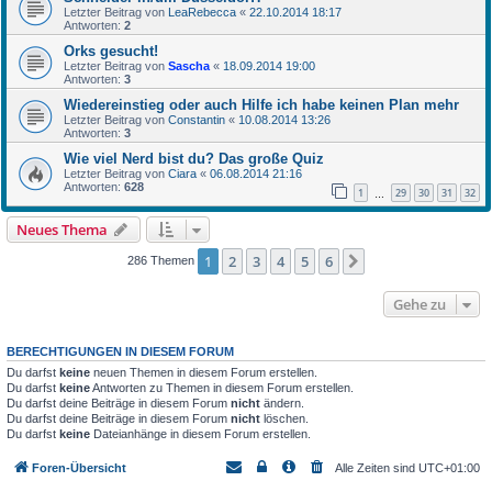
Letzter Beitrag von
LeaRebecca
«
22.10.2014 18:17
Antworten:
2
Orks gesucht!
Letzter Beitrag von
Sascha
«
18.09.2014 19:00
Antworten:
3
Wiedereinstieg oder auch Hilfe ich habe keinen Plan mehr
Letzter Beitrag von
Constantin
«
10.08.2014 13:26
Antworten:
3
Wie viel Nerd bist du? Das große Quiz
Letzter Beitrag von
Ciara
«
06.08.2014 21:16
Antworten:
628
1
29
30
31
32
…
Neues Thema
1
2
3
4
5
6
Nächste
286 Themen
Gehe zu
BERECHTIGUNGEN IN DIESEM FORUM
Du darfst
keine
neuen Themen in diesem Forum erstellen.
Du darfst
keine
Antworten zu Themen in diesem Forum erstellen.
Du darfst deine Beiträge in diesem Forum
nicht
ändern.
Du darfst deine Beiträge in diesem Forum
nicht
löschen.
Du darfst
keine
Dateianhänge in diesem Forum erstellen.
Foren-Übersicht
Alle Zeiten sind
UTC+01:00