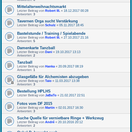
Mittelalterweihnachtsmarkt
Letzter Beitrag von
Robert III.
«
18.12.2017 00:28
Antworten:
3
Tavernen Orga sucht Verstärkung
Letzter Beitrag von
Schulz
«
05.11.2017 18:45
Bastelstunde / Training / Spielabende
Letzter Beitrag von
Robert III.
«
27.10.2017 21:16
Antworten:
5
Damenkarte Tanzball
Letzter Beitrag von
Dani
«
19.10.2017 13:13
Antworten:
2
Tanzball
Letzter Beitrag von
Hanka
«
20.09.2017 08:19
Antworten:
1
Glasgefäße für Alchemisten abzugeben
Letzter Beitrag von
Taio
«
11.03.2017 13:38
Antworten:
3
Bestellung HPLHS
Letzter Beitrag von
JaBaTo
«
21.02.2017 22:51
Fotos vom DF 2015
Letzter Beitrag von
Martin
«
02.01.2017 16:30
Antworten:
3
Suche Quelle für vernietbare Ringe + Werkzeug
Letzter Beitrag von
André
«
20.10.2016 20:12
Antworten:
2