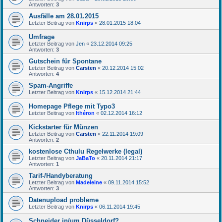
Antworten:
3
Ausfälle am 28.01.2015
Letzter Beitrag von
Knirps
«
28.01.2015 18:04
Umfrage
Letzter Beitrag von
Jen
«
23.12.2014 09:25
Antworten:
3
Gutschein für Spontane
Letzter Beitrag von
Carsten
«
20.12.2014 15:02
Antworten:
4
Spam-Angriffe
Letzter Beitrag von
Knirps
«
15.12.2014 21:44
Homepage Pflege mit Typo3
Letzter Beitrag von
Ithéron
«
02.12.2014 16:12
Kickstarter für Münzen
Letzter Beitrag von
Carsten
«
22.11.2014 19:09
Antworten:
2
kostenlose Cthulu Regelwerke (legal)
Letzter Beitrag von
JaBaTo
«
20.11.2014 21:17
Antworten:
1
Tarif-/Handyberatung
Letzter Beitrag von
Madeleine
«
09.11.2014 15:52
Antworten:
3
Datenupload probleme
Letzter Beitrag von
Knirps
«
06.11.2014 19:45
Schneider in/um Düsseldorf?