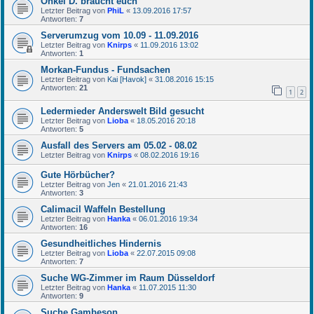
Onkel D. braucht euch
Letzter Beitrag von
PhiL
«
13.09.2016 17:57
Antworten:
7
Serverumzug vom 10.09 - 11.09.2016
Letzter Beitrag von
Knirps
«
11.09.2016 13:02
Antworten:
1
Morkan-Fundus - Fundsachen
Letzter Beitrag von
Kai [Havok]
«
31.08.2016 15:15
Antworten:
21
1
2
Ledermieder Anderswelt Bild gesucht
Letzter Beitrag von
Lioba
«
18.05.2016 20:18
Antworten:
5
Ausfall des Servers am 05.02 - 08.02
Letzter Beitrag von
Knirps
«
08.02.2016 19:16
Gute Hörbücher?
Letzter Beitrag von
Jen
«
21.01.2016 21:43
Antworten:
3
Calimacil Waffeln Bestellung
Letzter Beitrag von
Hanka
«
06.01.2016 19:34
Antworten:
16
Gesundheitliches Hindernis
Letzter Beitrag von
Lioba
«
22.07.2015 09:08
Antworten:
7
Suche WG-Zimmer im Raum Düsseldorf
Letzter Beitrag von
Hanka
«
11.07.2015 11:30
Antworten:
9
Suche Gambeson