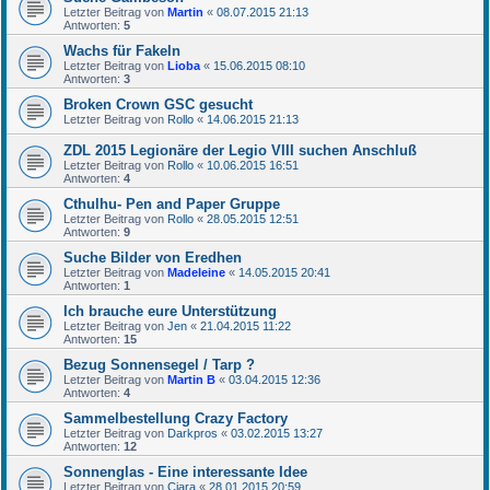
Letzter Beitrag von
Martin
«
08.07.2015 21:13
Antworten:
5
Wachs für Fakeln
Letzter Beitrag von
Lioba
«
15.06.2015 08:10
Antworten:
3
Broken Crown GSC gesucht
Letzter Beitrag von
Rollo
«
14.06.2015 21:13
ZDL 2015 Legionäre der Legio VIII suchen Anschluß
Letzter Beitrag von
Rollo
«
10.06.2015 16:51
Antworten:
4
Cthulhu- Pen and Paper Gruppe
Letzter Beitrag von
Rollo
«
28.05.2015 12:51
Antworten:
9
Suche Bilder von Eredhen
Letzter Beitrag von
Madeleine
«
14.05.2015 20:41
Antworten:
1
Ich brauche eure Unterstützung
Letzter Beitrag von
Jen
«
21.04.2015 11:22
Antworten:
15
Bezug Sonnensegel / Tarp ?
Letzter Beitrag von
Martin B
«
03.04.2015 12:36
Antworten:
4
Sammelbestellung Crazy Factory
Letzter Beitrag von
Darkpros
«
03.02.2015 13:27
Antworten:
12
Sonnenglas - Eine interessante Idee
Letzter Beitrag von
Ciara
«
28.01.2015 20:59