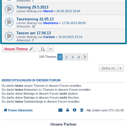
Antworten:
7
Training 29.5.2013
Letzter Beitrag von
Marcel
«
26.05.2013 18:04
Tanztraining 22.05.13
Letzter Beitrag von
Madeleine
«
17.05.2013 08:00
Antworten:
11
Tanzen am 17.04.13
Letzter Beitrag von
Carsten
«
16.04.2013 23:14
Antworten:
7
Neues Thema
1
2
3
4
Nächste
195 Themen
Gehe zu
BERECHTIGUNGEN IN DIESEM FORUM
Du darfst
keine
neuen Themen in diesem Forum erstellen.
Du darfst
keine
Antworten zu Themen in diesem Forum erstellen.
Du darfst deine Beiträge in diesem Forum
nicht
ändern.
Du darfst deine Beiträge in diesem Forum
nicht
löschen.
Du darfst
keine
Dateianhänge in diesem Forum erstellen.
Foren-Übersicht
Alle Zeiten sind
UTC+01:00
Unsere Partner