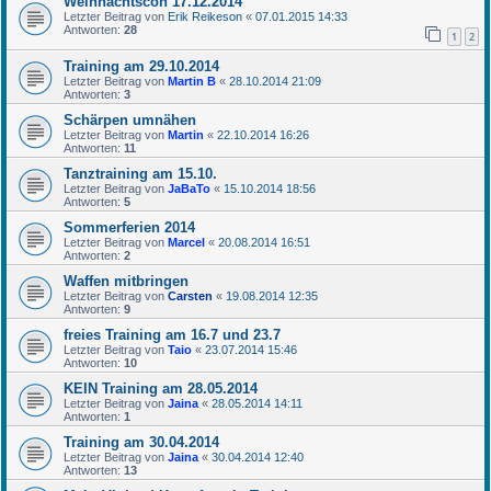
Weihnachtscon 17.12.2014
Letzter Beitrag von
Erik Reikeson
«
07.01.2015 14:33
Antworten:
28
1
2
Training am 29.10.2014
Letzter Beitrag von
Martin B
«
28.10.2014 21:09
Antworten:
3
Schärpen umnähen
Letzter Beitrag von
Martin
«
22.10.2014 16:26
Antworten:
11
Tanztraining am 15.10.
Letzter Beitrag von
JaBaTo
«
15.10.2014 18:56
Antworten:
5
Sommerferien 2014
Letzter Beitrag von
Marcel
«
20.08.2014 16:51
Antworten:
2
Waffen mitbringen
Letzter Beitrag von
Carsten
«
19.08.2014 12:35
Antworten:
9
freies Training am 16.7 und 23.7
Letzter Beitrag von
Taio
«
23.07.2014 15:46
Antworten:
10
KEIN Training am 28.05.2014
Letzter Beitrag von
Jaina
«
28.05.2014 14:11
Antworten:
1
Training am 30.04.2014
Letzter Beitrag von
Jaina
«
30.04.2014 12:40
Antworten:
13