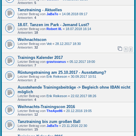
Antworten:
5
Tanztraining - Aktuelles
Letzter Beitrag von
JaBaTo
«
14.08.2018 09:17
Antworten:
4
18.07. Tanzen im Park - Jemand Lust?
Letzter Beitrag von
Robert III.
«
18.07.2018 16:14
Antworten:
18
Weihnachtscon
Letzter Beitrag von
Veit
«
28.12.2017 18:30
Antworten:
32
1
2
Trainings Kalender 2017
Letzter Beitrag von
gravisvanus
«
05.12.2017 19:00
Antworten:
7
Rüstungstraining am 25.10.2017 - Ausstattung?
Letzter Beitrag von
Erik Reikeson
«
30.09.2017 10:51
Antworten:
2
Ausstehende Trainingsbeiträge -> Begleich ohne IBAN nicht
möglich
Letzter Beitrag von
Erik Reikeson
«
22.02.2017 08:26
Antworten:
4
Weihnachts-Trainingscon 2016
Letzter Beitrag von
TheApe86
«
20.12.2016 19:05
Antworten:
12
Tanztraining bis zum großen Ball
Letzter Beitrag von
JaBaTo
«
23.11.2016 22:30
Antworten:
15