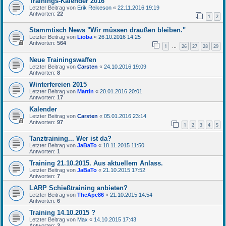
Trainings-Kalender 2016
Letzter Beitrag von
Erik Reikeson
«
22.11.2016 19:19
Antworten:
22
1
2
Stammtisch News "Wir müssen draußen bleiben."
Letzter Beitrag von
Lioba
«
26.10.2016 14:25
Antworten:
564
1
26
27
28
29
…
Neue Trainingswaffen
Letzter Beitrag von
Carsten
«
24.10.2016 19:09
Antworten:
8
Winterfereien 2015
Letzter Beitrag von
Martin
«
20.01.2016 20:01
Antworten:
17
Kalender
Letzter Beitrag von
Carsten
«
05.01.2016 23:14
Antworten:
97
1
2
3
4
5
Tanztraining... Wer ist da?
Letzter Beitrag von
JaBaTo
«
18.11.2015 11:50
Antworten:
1
Training 21.10.2015. Aus aktuellem Anlass.
Letzter Beitrag von
JaBaTo
«
21.10.2015 17:52
Antworten:
7
LARP Schießtraining anbieten?
Letzter Beitrag von
TheApe86
«
21.10.2015 14:54
Antworten:
6
Training 14.10.2015 ?
Letzter Beitrag von
Max
«
14.10.2015 17:43
Antworten:
3