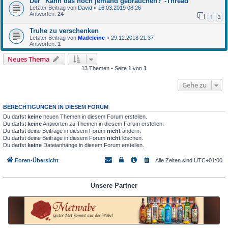
Der "Kann das noch jemand gebrauchen?"-Thread
Letzter Beitrag von
David
«
16.03.2019 08:26
Antworten:
24
1
2
Truhe zu verschenken
Letzter Beitrag von
Madeleine
«
29.12.2018 21:37
Antworten:
1
Neues Thema
13 Themen • Seite
1
von
1
Gehe zu
BERECHTIGUNGEN IN DIESEM FORUM
Du darfst
keine
neuen Themen in diesem Forum erstellen.
Du darfst
keine
Antworten zu Themen in diesem Forum erstellen.
Du darfst deine Beiträge in diesem Forum
nicht
ändern.
Du darfst deine Beiträge in diesem Forum
nicht
löschen.
Du darfst
keine
Dateianhänge in diesem Forum erstellen.
Foren-Übersicht
Alle Zeiten sind
UTC+01:00
Unsere Partner