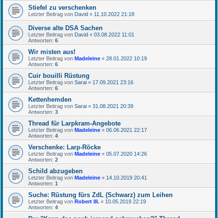
Stiefel zu verschenken
Letzter Beitrag von
David
«
11.10.2022 21:18
Diverse alte DSA Sachen
Letzter Beitrag von
David
«
03.08.2022 11:01
Antworten:
6
Wir misten aus!
Letzter Beitrag von
Madeleine
«
28.01.2022 10:19
Antworten:
6
Cuir bouilli Rüstung
Letzter Beitrag von
Sarai
«
17.09.2021 23:16
Antworten:
6
Kettenhemden
Letzter Beitrag von
Sarai
«
31.08.2021 20:39
Antworten:
3
Thread für Larpkram-Angebote
Letzter Beitrag von
Madeleine
«
06.06.2021 22:17
Antworten:
4
Verschenke: Larp-Röcke
Letzter Beitrag von
Madeleine
«
05.07.2020 14:26
Antworten:
2
Schild abzugeben
Letzter Beitrag von
Madeleine
«
14.10.2019 20:41
Antworten:
1
Suche: Rüstung fürs ZdL (Schwarz) zum Leihen
Letzter Beitrag von
Robert III.
«
10.05.2019 22:19
Antworten:
4