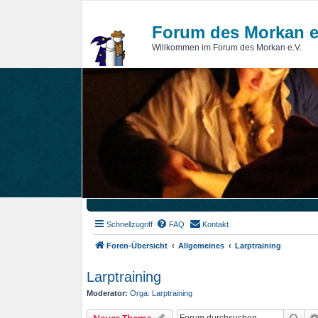
Forum des Morkan e
Willkommen im Forum des Morkan e.V.
Schnellzugriff
FAQ
Kontakt
Foren-Übersicht
Allgemeines
Larptraining
Larptraining
Moderator:
Orga: Larptraining
Suc