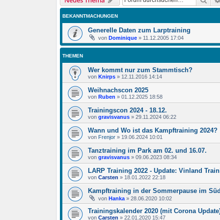
Neues Thema
BEKANNTMACHUNGEN
Generelle Daten zum Larptraining
von
Dominique
»
11.12.2005 17:04
THEMEN
Wer kommt nur zum Stammtisch?
von
Knirps
»
12.11.2016 14:14
Weihnachscon 2025
von
Ruben
»
01.12.2025 18:58
Trainingscon 2024 - 18.12.
von
gravisvanus
»
29.11.2024 06:22
Wann und Wo ist das Kampftraining 2024?
von
Frenjor
»
19.06.2024 10:01
Tanztraining im Park am 02. und 16.07.
von
gravisvanus
»
09.06.2023 08:34
LARP Training 2022 - Update: Vinland Train
von
Carsten
»
18.01.2022 22:18
Kampftraining in der Sommerpause im Sü
von
Hanka
»
28.06.2020 10:02
Trainingskalender 2020 (mit Corona Update
von
Carsten
»
22.01.2020 15:47