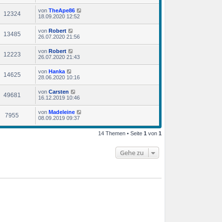
von
TheApe86
12324
18.09.2020 12:52
von
Robert
13485
26.07.2020 21:56
von
Robert
12223
26.07.2020 21:43
von
Hanka
14625
28.06.2020 10:16
von
Carsten
49681
16.12.2019 10:46
von
Madeleine
7955
08.09.2019 09:37
14 Themen • Seite
1
von
1
Gehe zu