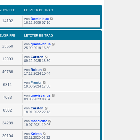
ZUGRIFFE
LETZTER BEITRAG
von
Dominique
14102
16.12.2009 07:10
ZUGRIFFE
LETZTER BEITRAG
von
gravisvanus
23560
25.09.2019 16:30
von
Carsten
12993
09.12.2025 18:30
von
Robert
49788
17.12.2024 10:44
von
Frenjor
6311
19.06.2024 17:38
von
gravisvanus
7083
09.06.2023 08:34
von
Carsten
8502
18.01.2022 22:18
von
Madeleine
34289
19.07.2021 19:06
von
Knirps
30104
03.11.2020 06:32