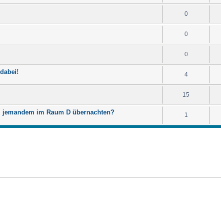
0
0
0
 dabei!
4
15
bei jemandem im Raum D übernachten?
1