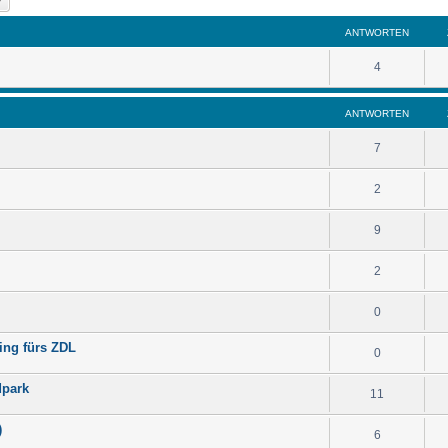
ANTWORTEN
4
ANTWORTEN
7
2
9
2
0
ing fürs ZDL
0
dpark
11
)
6