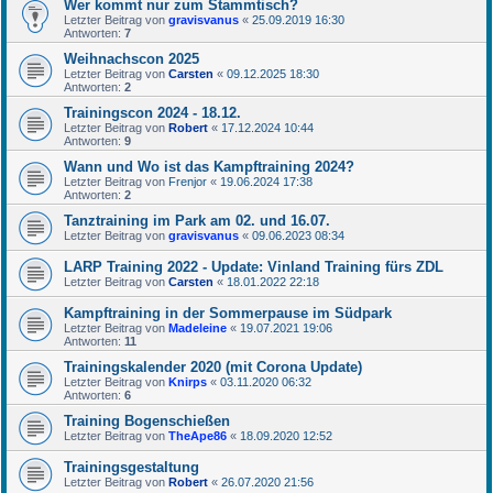
Wer kommt nur zum Stammtisch?
Letzter Beitrag von
gravisvanus
«
25.09.2019 16:30
Antworten:
7
Weihnachscon 2025
Letzter Beitrag von
Carsten
«
09.12.2025 18:30
Antworten:
2
Trainingscon 2024 - 18.12.
Letzter Beitrag von
Robert
«
17.12.2024 10:44
Antworten:
9
Wann und Wo ist das Kampftraining 2024?
Letzter Beitrag von
Frenjor
«
19.06.2024 17:38
Antworten:
2
Tanztraining im Park am 02. und 16.07.
Letzter Beitrag von
gravisvanus
«
09.06.2023 08:34
LARP Training 2022 - Update: Vinland Training fürs ZDL
Letzter Beitrag von
Carsten
«
18.01.2022 22:18
Kampftraining in der Sommerpause im Südpark
Letzter Beitrag von
Madeleine
«
19.07.2021 19:06
Antworten:
11
Trainingskalender 2020 (mit Corona Update)
Letzter Beitrag von
Knirps
«
03.11.2020 06:32
Antworten:
6
Training Bogenschießen
Letzter Beitrag von
TheApe86
«
18.09.2020 12:52
Trainingsgestaltung
Letzter Beitrag von
Robert
«
26.07.2020 21:56