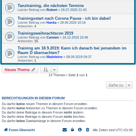
Tanztraining, die nächsten Termine
Letzter Beitrag von
Robert
«
26.07.2020 21:43
Trainingsstart nach Corona Pause - ich bin dabei!
Letzter Beitrag von
Hanka
«
28.06.2020 10:16
Antworten:
4
Trainingsweihnachtscon 2019
Letzter Beitrag von
Carsten
«
16.12.2019 10:46
Antworten:
15
Training am 18.9.2019: Kann ich danach bei jemandem im
Raum D übernachten?
Letzter Beitrag von
Madeleine
«
08.09.2019 09:37
Antworten:
1
Neues Thema
14 Themen • Seite
1
von
1
Gehe zu
BERECHTIGUNGEN IN DIESEM FORUM
Du darfst
keine
neuen Themen in diesem Forum erstellen.
Du darfst
keine
Antworten zu Themen in diesem Forum erstellen.
Du darfst deine Beiträge in diesem Forum
nicht
ändern.
Du darfst deine Beiträge in diesem Forum
nicht
löschen.
Du darfst
keine
Dateianhänge in diesem Forum erstellen.
Foren-Übersicht
Alle Zeiten sind
UTC+01:00