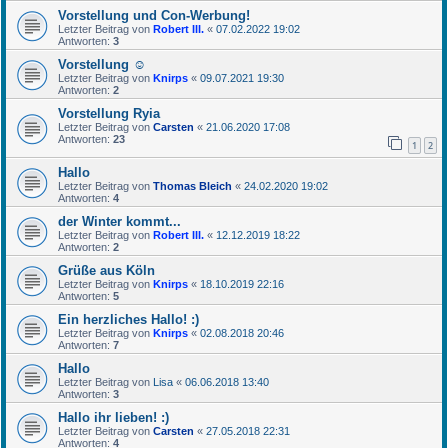
Vorstellung und Con-Werbung!
Letzter Beitrag von
Robert III.
«
07.02.2022 19:02
Antworten:
3
Vorstellung ☺️
Letzter Beitrag von
Knirps
«
09.07.2021 19:30
Antworten:
2
Vorstellung Ryia
Letzter Beitrag von
Carsten
«
21.06.2020 17:08
Antworten:
23
1
2
Hallo
Letzter Beitrag von
Thomas Bleich
«
24.02.2020 19:02
Antworten:
4
der Winter kommt...
Letzter Beitrag von
Robert III.
«
12.12.2019 18:22
Antworten:
2
Grüße aus Köln
Letzter Beitrag von
Knirps
«
18.10.2019 22:16
Antworten:
5
Ein herzliches Hallo! :)
Letzter Beitrag von
Knirps
«
02.08.2018 20:46
Antworten:
7
Hallo
Letzter Beitrag von
Lisa
«
06.06.2018 13:40
Antworten:
3
Hallo ihr lieben! :)
Letzter Beitrag von
Carsten
«
27.05.2018 22:31
Antworten:
4