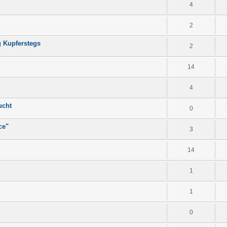
4
2
 Kupferstegs
2
14
4
ucht
0
ce"
3
14
1
1
0