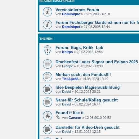
BEKANNTMACHUNGEN
Vereinsinternes Forum
von
Dominique
»
18.09.2006 18:18
Forum Fuchsberger Garde ist nun nur für fr
von
Dominique
»
27.03.2006 12:44
THEMEN
Forum: Bugs, Kritik, Lob
von
Knirps
»
22.02.2015 12:54
Drachenfest Lager Signar und Eolano 2025
von
Frenjor
»
18.01.2025 13:33
Morkan sucht den Fundus!!!!
von
TheApe86
»
14.08.2023 19:49
Idee Bespielen Magierausbildung
von
David
»
30.12.2023 20:21
Name für Schule/Kolleg gesucht
von
David
»
05.02.2024 16:44
Found it like it.
von
Carsten
»
12.06.2010 09:52
Darsteller für Video-Dreh gesucht
von
David
»
12.01.2022 12:15