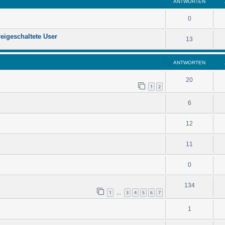
ANTWORTEN
0
eigeschaltete User
13
ANTWORTEN
20
1
2
6
12
11
0
134
1
3
4
5
6
7
…
1