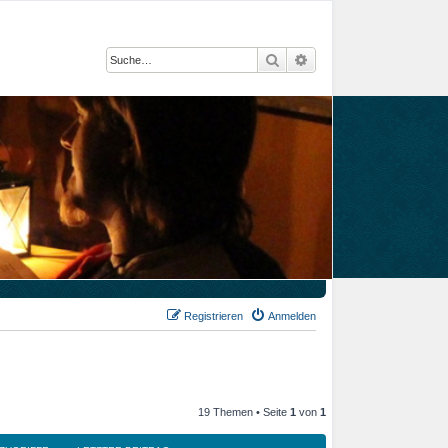
Suche
Erweiterte Suche
Registrieren
Anmelden
19 Themen • Seite
1
von
1