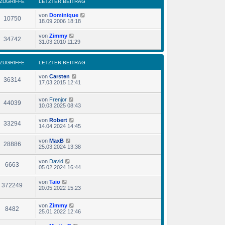
ZUGRIFFE
LETZTER BEITRAG
von
Dominique
10750
18.09.2006 18:18
von
Zimmy
34742
31.03.2010 11:29
ZUGRIFFE
LETZTER BEITRAG
von
Carsten
36314
17.03.2015 12:41
von
Frenjor
44039
10.03.2025 08:43
von
Robert
33294
14.04.2024 14:45
von
MaxB
28886
25.03.2024 13:38
von
David
6663
05.02.2024 16:44
von
Taio
372249
20.05.2022 15:23
von
Zimmy
8482
25.01.2022 12:46