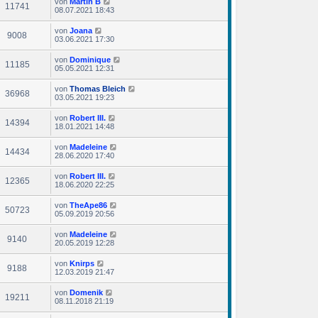
von
Martin B
11741
08.07.2021 18:43
von
Joana
9008
03.06.2021 17:30
von
Dominique
11185
05.05.2021 12:31
von
Thomas Bleich
36968
03.05.2021 19:23
von
Robert III.
14394
18.01.2021 14:48
von
Madeleine
14434
28.06.2020 17:40
von
Robert III.
12365
18.06.2020 22:25
von
TheApe86
50723
05.09.2019 20:56
von
Madeleine
9140
20.05.2019 12:28
von
Knirps
9188
12.03.2019 21:47
von
Domenik
19211
08.11.2018 21:19