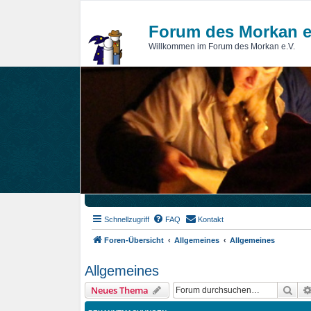
Forum des Morkan e
Willkommen im Forum des Morkan e.V.
Schnellzugriff
FAQ
Kontakt
Foren-Übersicht
Allgemeines
Allgemeines
Allgemeines
Suc
Neues Thema