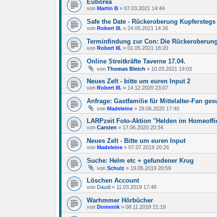
Euborea
von
Martin B
»
07.03.2021 14:44
Safe the Date - Rückeroberung Kupferstegs
von
Robert III.
»
24.05.2021 14:26
Terminfindung zur Con: Die Rückeroberung
von
Robert III.
»
01.05.2021 18:20
Online Streitkräfte Taverne 17.04.
von
Thomas Bleich
»
10.03.2021 19:03
Neues Zelt - bitte um euren Input 2
von
Robert III.
»
14.12.2020 23:07
Anfrage: Gastfamilie für Mittelalter-Fan ges
von
Madeleine
»
28.06.2020 17:40
LARPzeit Foto-Aktion "Helden im Homeoffi
von
Carsten
»
17.06.2020 20:34
Neues Zelt - Bitte um euren Input
von
Madeleine
»
07.07.2019 20:26
Suche: Helm etc + gefundener Krug
von
Schulz
»
19.05.2019 20:59
Löschen Account
von
Daudi
»
11.03.2019 17:48
Warhmmer Hörbücher
von
Domenik
»
08.11.2018 21:19