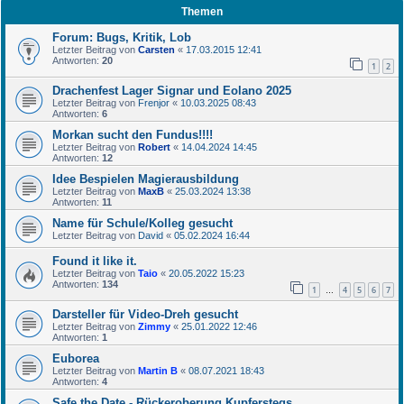
Themen
Forum: Bugs, Kritik, Lob
Letzter Beitrag von
Carsten
«
17.03.2015 12:41
Antworten:
20
1
2
Drachenfest Lager Signar und Eolano 2025
Letzter Beitrag von
Frenjor
«
10.03.2025 08:43
Antworten:
6
Morkan sucht den Fundus!!!!
Letzter Beitrag von
Robert
«
14.04.2024 14:45
Antworten:
12
Idee Bespielen Magierausbildung
Letzter Beitrag von
MaxB
«
25.03.2024 13:38
Antworten:
11
Name für Schule/Kolleg gesucht
Letzter Beitrag von
David
«
05.02.2024 16:44
Found it like it.
Letzter Beitrag von
Taio
«
20.05.2022 15:23
Antworten:
134
1
4
5
6
7
…
Darsteller für Video-Dreh gesucht
Letzter Beitrag von
Zimmy
«
25.01.2022 12:46
Antworten:
1
Euborea
Letzter Beitrag von
Martin B
«
08.07.2021 18:43
Antworten:
4
Safe the Date - Rückeroberung Kupferstegs