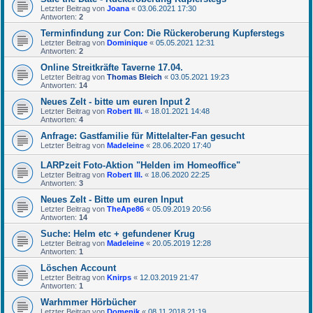
Letzter Beitrag von
Joana
«
03.06.2021 17:30
Antworten:
2
Terminfindung zur Con: Die Rückeroberung Kupferstegs
Letzter Beitrag von
Dominique
«
05.05.2021 12:31
Antworten:
2
Online Streitkräfte Taverne 17.04.
Letzter Beitrag von
Thomas Bleich
«
03.05.2021 19:23
Antworten:
14
Neues Zelt - bitte um euren Input 2
Letzter Beitrag von
Robert III.
«
18.01.2021 14:48
Antworten:
4
Anfrage: Gastfamilie für Mittelalter-Fan gesucht
Letzter Beitrag von
Madeleine
«
28.06.2020 17:40
LARPzeit Foto-Aktion "Helden im Homeoffice"
Letzter Beitrag von
Robert III.
«
18.06.2020 22:25
Antworten:
3
Neues Zelt - Bitte um euren Input
Letzter Beitrag von
TheApe86
«
05.09.2019 20:56
Antworten:
14
Suche: Helm etc + gefundener Krug
Letzter Beitrag von
Madeleine
«
20.05.2019 12:28
Antworten:
1
Löschen Account
Letzter Beitrag von
Knirps
«
12.03.2019 21:47
Antworten:
1
Warhmmer Hörbücher
Letzter Beitrag von
Domenik
«
08.11.2018 21:19