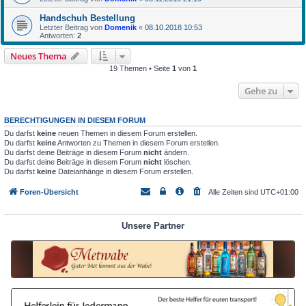
Handschuh Bestellung
Letzter Beitrag von
Domenik
«
08.10.2018 10:53
Antworten:
2
Neues Thema
19 Themen • Seite
1
von
1
Gehe zu
BERECHTIGUNGEN IN DIESEM FORUM
Du darfst
keine
neuen Themen in diesem Forum erstellen.
Du darfst
keine
Antworten zu Themen in diesem Forum erstellen.
Du darfst deine Beiträge in diesem Forum
nicht
ändern.
Du darfst deine Beiträge in diesem Forum
nicht
löschen.
Du darfst
keine
Dateianhänge in diesem Forum erstellen.
Foren-Übersicht
Alle Zeiten sind
UTC+01:00
Unsere Partner