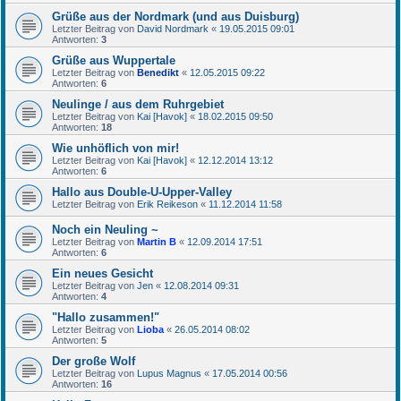
Grüße aus der Nordmark (und aus Duisburg)
Letzter Beitrag von
David Nordmark
«
19.05.2015 09:01
Antworten:
3
Grüße aus Wuppertale
Letzter Beitrag von
Benedikt
«
12.05.2015 09:22
Antworten:
6
Neulinge / aus dem Ruhrgebiet
Letzter Beitrag von
Kai [Havok]
«
18.02.2015 09:50
Antworten:
18
Wie unhöflich von mir!
Letzter Beitrag von
Kai [Havok]
«
12.12.2014 13:12
Antworten:
6
Hallo aus Double-U-Upper-Valley
Letzter Beitrag von
Erik Reikeson
«
11.12.2014 11:58
Noch ein Neuling ~
Letzter Beitrag von
Martin B
«
12.09.2014 17:51
Antworten:
6
Ein neues Gesicht
Letzter Beitrag von
Jen
«
12.08.2014 09:31
Antworten:
4
"Hallo zusammen!"
Letzter Beitrag von
Lioba
«
26.05.2014 08:02
Antworten:
5
Der große Wolf
Letzter Beitrag von
Lupus Magnus
«
17.05.2014 00:56
Antworten:
16