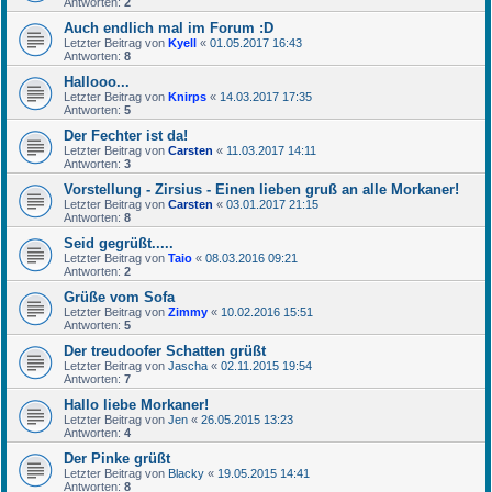
Antworten:
2
Auch endlich mal im Forum :D
Letzter Beitrag von
Kyell
«
01.05.2017 16:43
Antworten:
8
Hallooo...
Letzter Beitrag von
Knirps
«
14.03.2017 17:35
Antworten:
5
Der Fechter ist da!
Letzter Beitrag von
Carsten
«
11.03.2017 14:11
Antworten:
3
Vorstellung - Zirsius - Einen lieben gruß an alle Morkaner!
Letzter Beitrag von
Carsten
«
03.01.2017 21:15
Antworten:
8
Seid gegrüßt.....
Letzter Beitrag von
Taio
«
08.03.2016 09:21
Antworten:
2
Grüße vom Sofa
Letzter Beitrag von
Zimmy
«
10.02.2016 15:51
Antworten:
5
Der treudoofer Schatten grüßt
Letzter Beitrag von
Jascha
«
02.11.2015 19:54
Antworten:
7
Hallo liebe Morkaner!
Letzter Beitrag von
Jen
«
26.05.2015 13:23
Antworten:
4
Der Pinke grüßt
Letzter Beitrag von
Blacky
«
19.05.2015 14:41
Antworten:
8