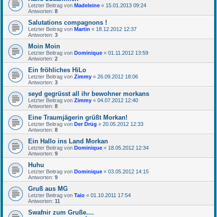
Letzter Beitrag von
Madeleine
«
15.01.2013 09:24
Antworten:
8
Salutations compagnons !
Letzter Beitrag von
Martin
«
18.12.2012 12:37
Antworten:
3
Moin Moin
Letzter Beitrag von
Dominique
«
01.11.2012 13:59
Antworten:
2
Ein fröhliches HiLo
Letzter Beitrag von
Zimmy
«
26.09.2012 18:06
Antworten:
3
seyd gegrüsst all ihr bewohner morkans
Letzter Beitrag von
Zimmy
«
04.07.2012 12:40
Antworten:
8
Eine Traumjägerin grüßt Morkan!
Letzter Beitrag von
Der Drüg
«
20.05.2012 12:33
Antworten:
8
Ein Hallo ins Land Morkan
Letzter Beitrag von
Dominique
«
18.05.2012 12:34
Antworten:
9
Huhu
Letzter Beitrag von
Dominique
«
03.05.2012 14:15
Antworten:
9
Gruß aus MG
Letzter Beitrag von
Taio
«
01.10.2011 17:54
Antworten:
11
Swafnir zum Gruße....