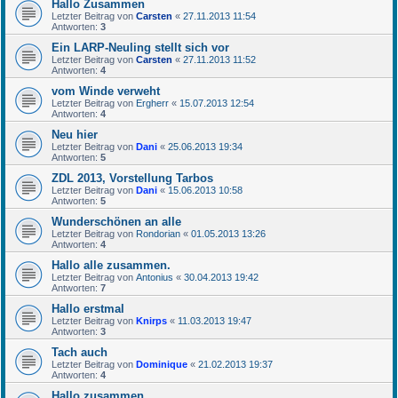
Hallo Zusammen
Letzter Beitrag von
Carsten
«
27.11.2013 11:54
Antworten:
3
Ein LARP-Neuling stellt sich vor
Letzter Beitrag von
Carsten
«
27.11.2013 11:52
Antworten:
4
vom Winde verweht
Letzter Beitrag von
Ergherr
«
15.07.2013 12:54
Antworten:
4
Neu hier
Letzter Beitrag von
Dani
«
25.06.2013 19:34
Antworten:
5
ZDL 2013, Vorstellung Tarbos
Letzter Beitrag von
Dani
«
15.06.2013 10:58
Antworten:
5
Wunderschönen an alle
Letzter Beitrag von
Rondorian
«
01.05.2013 13:26
Antworten:
4
Hallo alle zusammen.
Letzter Beitrag von
Antonius
«
30.04.2013 19:42
Antworten:
7
Hallo erstmal
Letzter Beitrag von
Knirps
«
11.03.2013 19:47
Antworten:
3
Tach auch
Letzter Beitrag von
Dominique
«
21.02.2013 19:37
Antworten:
4
Hallo zusammen