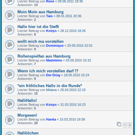
Letzter Beitrag von
René
«
09.06.2011 18:36
Antworten:
14
Moin Moin aus Hamburg
Letzter Beitrag von
Taio
«
08.01.2011 20:36
Antworten:
2
Hallo hier ist die Steffi
Letzter Beitrag von
Knirps
«
28.12.2010 18:26
Antworten:
8
wollt mich ma vorstellen
Letzter Beitrag von
Dominique
«
20.09.2010 22:01
Antworten:
9
Rollenspielfan aus Hamburg
Letzter Beitrag von
Madeleine
«
03.09.2010 15:32
Antworten:
7
Wenn ich mich vorstellen darf !?
Letzter Beitrag von
Der Drüg
«
18.05.2010 15:24
Antworten:
9
*ein fröhliches Hallo in die Runde*
Letzter Beitrag von
Melana
«
26.04.2010 22:15
Antworten:
15
HalliHallo!
Letzter Beitrag von
Knirps
«
31.03.2010 16:23
Antworten:
5
Morgeeen!
Letzter Beitrag von
Hanka
«
15.03.2010 16:58
Antworten:
20
1
2
Hallööchen