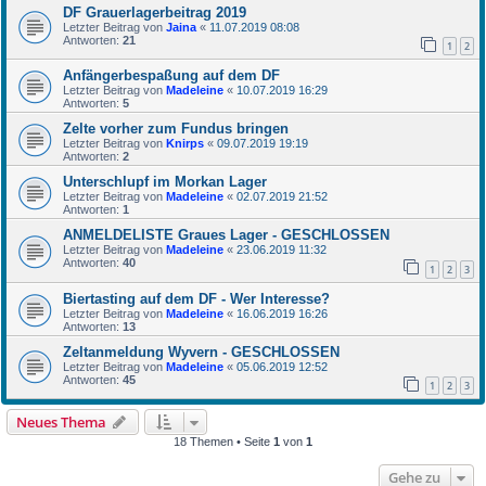
DF Grauerlagerbeitrag 2019
Letzter Beitrag von
Jaina
«
11.07.2019 08:08
Antworten:
21
1
2
Anfängerbespaßung auf dem DF
Letzter Beitrag von
Madeleine
«
10.07.2019 16:29
Antworten:
5
Zelte vorher zum Fundus bringen
Letzter Beitrag von
Knirps
«
09.07.2019 19:19
Antworten:
2
Unterschlupf im Morkan Lager
Letzter Beitrag von
Madeleine
«
02.07.2019 21:52
Antworten:
1
ANMELDELISTE Graues Lager - GESCHLOSSEN
Letzter Beitrag von
Madeleine
«
23.06.2019 11:32
Antworten:
40
1
2
3
Biertasting auf dem DF - Wer Interesse?
Letzter Beitrag von
Madeleine
«
16.06.2019 16:26
Antworten:
13
Zeltanmeldung Wyvern - GESCHLOSSEN
Letzter Beitrag von
Madeleine
«
05.06.2019 12:52
Antworten:
45
1
2
3
Neues Thema
18 Themen • Seite
1
von
1
Gehe zu