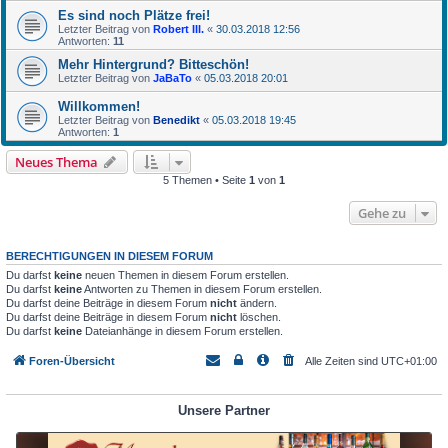
Es sind noch Plätze frei!
Letzter Beitrag von
Robert III.
«
30.03.2018 12:56
Antworten:
11
Mehr Hintergrund? Bitteschön!
Letzter Beitrag von
JaBaTo
«
05.03.2018 20:01
Willkommen!
Letzter Beitrag von
Benedikt
«
05.03.2018 19:45
Antworten:
1
Neues Thema
5 Themen • Seite
1
von
1
Gehe zu
BERECHTIGUNGEN IN DIESEM FORUM
Du darfst
keine
neuen Themen in diesem Forum erstellen.
Du darfst
keine
Antworten zu Themen in diesem Forum erstellen.
Du darfst deine Beiträge in diesem Forum
nicht
ändern.
Du darfst deine Beiträge in diesem Forum
nicht
löschen.
Du darfst
keine
Dateianhänge in diesem Forum erstellen.
Foren-Übersicht
Alle Zeiten sind
UTC+01:00
Unsere Partner