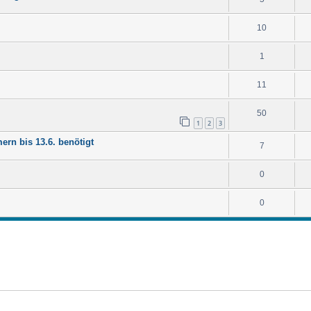
10
1
11
50
1
2
3
rn bis 13.6. benötigt
7
0
0