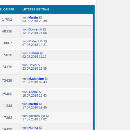
ZUGRIFFE
LETZTER BEITRAG
von
Martin
17652
03.09.2018 20:38
von
Domenik
48338
12.08.2018 21:08
von
Robert III.
18867
07.08.2018 14:21
von
Zimmy
15028
02.08.2018 11:12
von
David
74378
23.07.2018 19:38
von
Madeleine
73439
21.07.2018 09:43
von
André
25400
18.07.2018 18:43
von
Martin
11344
17.07.2018 19:46
von
geisterauge
17363
17.07.2018 14:02
von
Hanka
16470