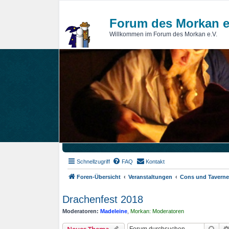
Forum des Morkan e
Willkommen im Forum des Morkan e.V.
Schnellzugriff
FAQ
Kontakt
Foren-Übersicht
Veranstaltungen
Cons und Tavern
Drachenfest 2018
Moderatoren:
Madeleine
,
Morkan: Moderatoren
Suc