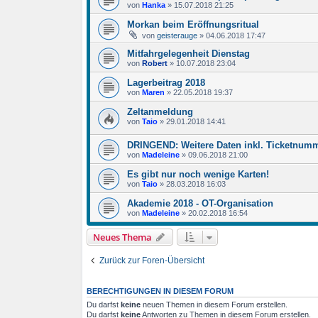
von
Hanka
»
15.07.2018 21:25
Morkan beim Eröffnungsritual
von
geisterauge
»
04.06.2018 17:47
Mitfahrgelegenheit Dienstag
von
Robert
»
10.07.2018 23:04
Lagerbeitrag 2018
von
Maren
»
22.05.2018 19:37
Zeltanmeldung
von
Taio
»
29.01.2018 14:41
DRINGEND: Weitere Daten inkl. Ticketnumme
von
Madeleine
»
09.06.2018 21:00
Es gibt nur noch wenige Karten!
von
Taio
»
28.03.2018 16:03
Akademie 2018 - OT-Organisation
von
Madeleine
»
20.02.2018 16:54
Neues Thema
Zurück zur Foren-Übersicht
BERECHTIGUNGEN IN DIESEM FORUM
Du darfst
keine
neuen Themen in diesem Forum erstellen.
Du darfst
keine
Antworten zu Themen in diesem Forum erstellen.