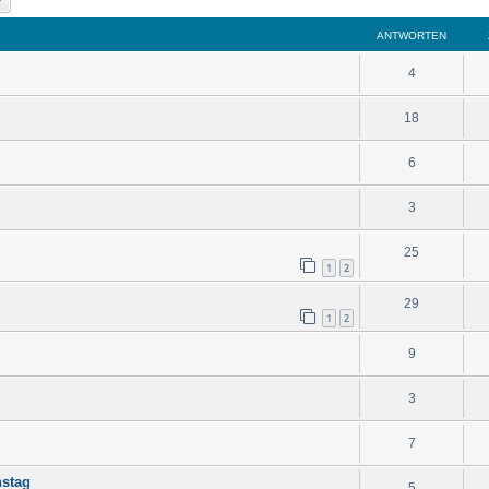
ANTWORTEN
4
18
6
3
25
1
2
29
1
2
9
3
7
nstag
5