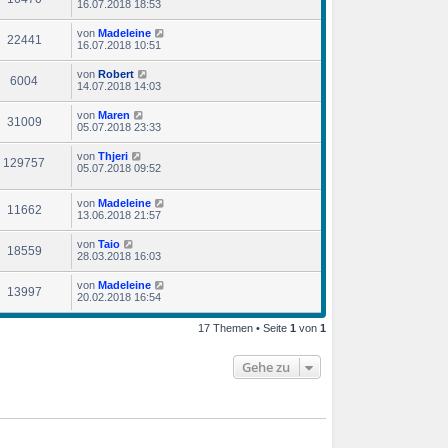
16.07.2018 18:53
von
Madeleine
22441
16.07.2018 10:51
von
Robert
6004
14.07.2018 14:03
von
Maren
31009
05.07.2018 23:33
von
Thjeri
129757
05.07.2018 09:52
von
Madeleine
11662
13.06.2018 21:57
von
Taio
18559
28.03.2018 16:03
von
Madeleine
13997
20.02.2018 16:54
17 Themen • Seite
1
von
1
Gehe zu