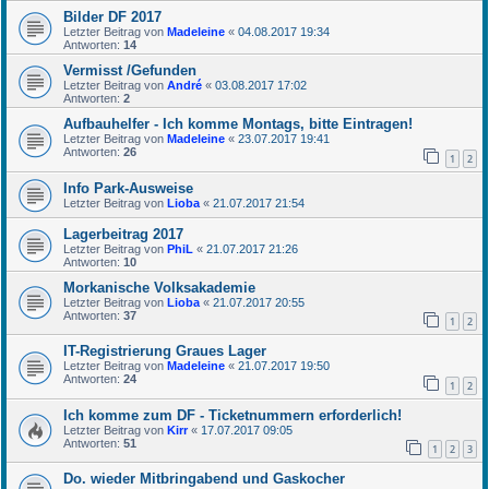
Bilder DF 2017
Letzter Beitrag von
Madeleine
«
04.08.2017 19:34
Antworten:
14
Vermisst /Gefunden
Letzter Beitrag von
André
«
03.08.2017 17:02
Antworten:
2
Aufbauhelfer - Ich komme Montags, bitte Eintragen!
Letzter Beitrag von
Madeleine
«
23.07.2017 19:41
Antworten:
26
1
2
Info Park-Ausweise
Letzter Beitrag von
Lioba
«
21.07.2017 21:54
Lagerbeitrag 2017
Letzter Beitrag von
PhiL
«
21.07.2017 21:26
Antworten:
10
Morkanische Volksakademie
Letzter Beitrag von
Lioba
«
21.07.2017 20:55
Antworten:
37
1
2
IT-Registrierung Graues Lager
Letzter Beitrag von
Madeleine
«
21.07.2017 19:50
Antworten:
24
1
2
Ich komme zum DF - Ticketnummern erforderlich!
Letzter Beitrag von
Kirr
«
17.07.2017 09:05
Antworten:
51
1
2
3
Do. wieder Mitbringabend und Gaskocher