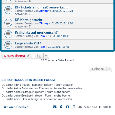
Antworten:
6
DF-Tickets sind (fast) ausverkauft!
Letzter Beitrag von
Zimmy
«
08.06.2017 12:21
Antworten:
1
DF Karte gesucht
Letzter Beitrag von
Zimmy
«
31.05.2017 11:10
Antworten:
7
Kraftplatz auf morkanisch?
Letzter Beitrag von
Taio
«
14.03.2017 19:41
Lagershirts 2017
Letzter Beitrag von
Taio
«
11.03.2017 13:41
Neues Thema
24 Themen • Seite
1
von
1
Gehe zu
BERECHTIGUNGEN IN DIESEM FORUM
Du darfst
keine
neuen Themen in diesem Forum erstellen.
Du darfst
keine
Antworten zu Themen in diesem Forum erstellen.
Du darfst deine Beiträge in diesem Forum
nicht
ändern.
Du darfst deine Beiträge in diesem Forum
nicht
löschen.
Du darfst
keine
Dateianhänge in diesem Forum erstellen.
Foren-Übersicht
Alle Zeiten sind
UTC+01:00