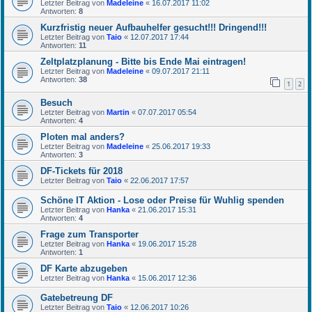
Letzter Beitrag von
Madeleine
«
16.07.2017 11:02
Antworten:
8
Kurzfristig neuer Aufbauhelfer gesucht!!! Dringend!!!
Letzter Beitrag von
Taio
«
12.07.2017 17:44
Antworten:
11
Zeltplatzplanung - Bitte bis Ende Mai eintragen!
Letzter Beitrag von
Madeleine
«
09.07.2017 21:11
Antworten:
38
1
2
Besuch
Letzter Beitrag von
Martin
«
07.07.2017 05:54
Antworten:
4
Ploten mal anders?
Letzter Beitrag von
Madeleine
«
25.06.2017 19:33
Antworten:
3
DF-Tickets für 2018
Letzter Beitrag von
Taio
«
22.06.2017 17:57
Schöne IT Aktion - Lose oder Preise für Wuhlig spenden
Letzter Beitrag von
Hanka
«
21.06.2017 15:31
Antworten:
4
Frage zum Transporter
Letzter Beitrag von
Hanka
«
19.06.2017 15:28
Antworten:
1
DF Karte abzugeben
Letzter Beitrag von
Hanka
«
15.06.2017 12:36
Gatebetreung DF
Letzter Beitrag von
Taio
«
12.06.2017 10:26