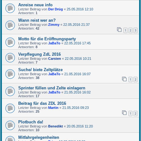
Anreise neue info
Letzter Beitrag von
Der Drüg
«
25.05.2016 12:10
Antworten:
1
Wann reist wer an?
Letzter Beitrag von
Zimmy
«
22.05.2016 21:37
Antworten:
42
1
2
3
Motto für die Eröffnungsparty
Letzter Beitrag von
JaBaTo
«
22.05.2016 17:45
Antworten:
8
Verpflegung ZdL 2016
Letzter Beitrag von
Carsten
«
22.05.2016 10:21
Antworten:
7
Suche/ biete Zeltplätze
Letzter Beitrag von
JaBaTo
«
21.05.2016 16:07
Antworten:
38
1
2
Sprinter füllen und Zelte einlagern
Letzter Beitrag von
JaBaTo
«
21.05.2016 16:02
Antworten:
17
Beitrag für das ZDL 2016
Letzter Beitrag von
Martin
«
21.05.2016 09:23
Antworten:
25
1
2
Plotbuch da!
Letzter Beitrag von
Benedikt
«
20.05.2016 11:20
Antworten:
10
Mitfahrgelegenheiten