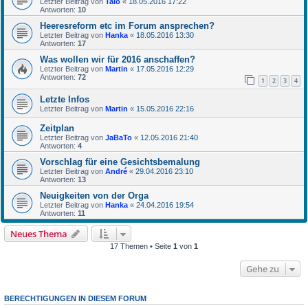
Letzter Beitrag von
Taio
«
18.05.2016 17:22
Antworten:
10
Heeresreform etc im Forum ansprechen?
Letzter Beitrag von
Hanka
«
18.05.2016 13:30
Antworten:
17
Was wollen wir für 2016 anschaffen?
Letzter Beitrag von
Martin
«
17.05.2016 12:29
Antworten:
72
1
2
3
4
Letzte Infos
Letzter Beitrag von
Martin
«
15.05.2016 22:16
Zeitplan
Letzter Beitrag von
JaBaTo
«
12.05.2016 21:40
Antworten:
4
Vorschlag für eine Gesichtsbemalung
Letzter Beitrag von
André
«
29.04.2016 23:10
Antworten:
13
Neuigkeiten von der Orga
Letzter Beitrag von
Hanka
«
24.04.2016 19:54
Antworten:
11
Neues Thema
17 Themen • Seite
1
von
1
Gehe zu
BERECHTIGUNGEN IN DIESEM FORUM