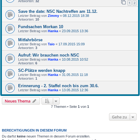
Antworten:
32
1
2
Save the date: NSC Nachtreffen am 11.12.
Letzter Beitrag von
Zimmy
«
08.12.2015 18:38
Antworten:
10
Fundsachen Morkan 10
Letzter Beitrag von
Hanka
«
23.09.2015 13:36
Mitfahrbörse
Letzter Beitrag von
Taio
«
17.09.2015 15:09
Antworten:
3
Aufruf: Wir brauchen noch NSC
Letzter Beitrag von
Hanka
«
10.08.2015 10:52
Antworten:
6
SC-Plätze werden knapp
Letzter Beitrag von
Hanka
«
31.05.2015 11:18
Antworten:
1
Erinnerung - 2. Staffel noch bis zum 30.6.
Letzter Beitrag von
Hanka
«
13.05.2015 12:36
Neues Thema
7 Themen • Seite
1
von
1
Gehe zu
BERECHTIGUNGEN IN DIESEM FORUM
Du darfst
keine
neuen Themen in diesem Forum erstellen.