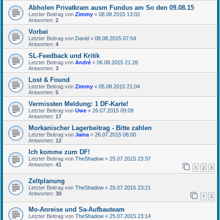
Abholen Privatkram ausm Fundus am So den 09.08.15
Letzter Beitrag von
Zimmy
«
08.08.2015 13:02
Antworten:
2
Vorbei
Letzter Beitrag von
David
«
08.08.2015 07:54
Antworten:
4
SL-Feedback und Kritik
Letzter Beitrag von
André
«
06.08.2015 21:26
Antworten:
3
Lost & Found
Letzter Beitrag von
Zimmy
«
05.08.2015 21:04
Antworten:
5
Vermissten Meldung: 1 DF-Karte!
Letzter Beitrag von
Uwe
«
26.07.2015 09:09
Antworten:
17
Morkanischer Lagerbeitrag - Bitte zahlen
Letzter Beitrag von
Jaina
«
26.07.2015 08:00
Antworten:
12
Ich komme zum DF!
Letzter Beitrag von
TheShadow
«
25.07.2015 23:37
Antworten:
41
1
2
3
Zeltplanung
Letzter Beitrag von
TheShadow
«
25.07.2015 23:21
Antworten:
30
1
2
Mo-Anreise und Sa-Aufbauteam
Letzter Beitrag von
TheShadow
«
25.07.2015 23:14