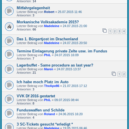
Antworten:
14
Mitfahrgelegenheit
Letzter Beitrag von
Robert
«
25.07.2015 11:46
Antworten:
3
Morkanische Volksakademie 2015?
Letzter Beitrag von
Madeleine
«
24.07.2015 21:00
Antworten:
66
1
2
3
4
Das 1. Bürgertjost im Drachenland
Letzter Beitrag von
Madeleine
«
24.07.2015 20:50
Termine Einlagerung private Zelte usw. im Fundus
Letzter Beitrag von
PhiL
«
24.07.2015 16:09
Antworten:
7
Lagerbuffet - Same procedure as last year?
Letzter Beitrag von
Maren
«
24.07.2015 13:37
Antworten:
21
1
2
Ich habe moch Platz im Auto
Letzter Beitrag von
TheApe86
«
21.07.2015 17:12
Antworten:
3
VVK Df 2016 gestartet
Letzter Beitrag von
PhiL
«
09.07.2015 08:44
Antworten:
8
Funduswaffen und Schilde
Letzter Beitrag von
Roland
«
24.06.2015 16:20
Antworten:
4
3 SC-Tickets gesucht *erledigt *
Letzter Beitrag von
Madeleine
«
19.05.2015 06:46