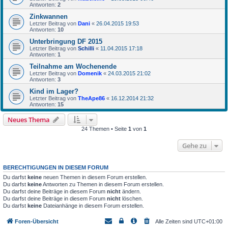
Antworten:
2
Zinkwannen
Letzter Beitrag von
Dani
«
26.04.2015 19:53
Antworten:
10
Unterbringung DF 2015
Letzter Beitrag von
Schilli
«
11.04.2015 17:18
Antworten:
1
Teilnahme am Wochenende
Letzter Beitrag von
Domenik
«
24.03.2015 21:02
Antworten:
3
Kind im Lager?
Letzter Beitrag von
TheApe86
«
16.12.2014 21:32
Antworten:
15
Neues Thema
24 Themen • Seite
1
von
1
Gehe zu
BERECHTIGUNGEN IN DIESEM FORUM
Du darfst
keine
neuen Themen in diesem Forum erstellen.
Du darfst
keine
Antworten zu Themen in diesem Forum erstellen.
Du darfst deine Beiträge in diesem Forum
nicht
ändern.
Du darfst deine Beiträge in diesem Forum
nicht
löschen.
Du darfst
keine
Dateianhänge in diesem Forum erstellen.
Foren-Übersicht
Alle Zeiten sind
UTC+01:00