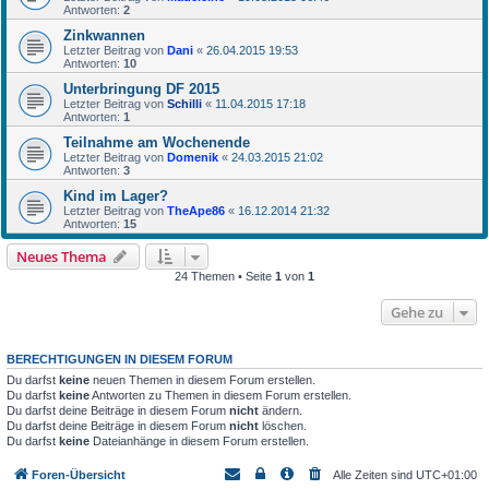
Antworten:
2
Zinkwannen
Letzter Beitrag von
Dani
«
26.04.2015 19:53
Antworten:
10
Unterbringung DF 2015
Letzter Beitrag von
Schilli
«
11.04.2015 17:18
Antworten:
1
Teilnahme am Wochenende
Letzter Beitrag von
Domenik
«
24.03.2015 21:02
Antworten:
3
Kind im Lager?
Letzter Beitrag von
TheApe86
«
16.12.2014 21:32
Antworten:
15
Neues Thema
24 Themen • Seite
1
von
1
Gehe zu
BERECHTIGUNGEN IN DIESEM FORUM
Du darfst
keine
neuen Themen in diesem Forum erstellen.
Du darfst
keine
Antworten zu Themen in diesem Forum erstellen.
Du darfst deine Beiträge in diesem Forum
nicht
ändern.
Du darfst deine Beiträge in diesem Forum
nicht
löschen.
Du darfst
keine
Dateianhänge in diesem Forum erstellen.
Foren-Übersicht
Alle Zeiten sind
UTC+01:00