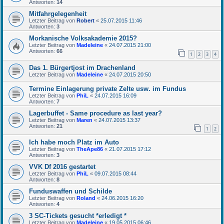
Antworten:
14
Mitfahrgelegenheit
Letzter Beitrag von
Robert
«
25.07.2015 11:46
Antworten:
3
Morkanische Volksakademie 2015?
Letzter Beitrag von
Madeleine
«
24.07.2015 21:00
Antworten:
66
1
2
3
4
Das 1. Bürgertjost im Drachenland
Letzter Beitrag von
Madeleine
«
24.07.2015 20:50
Termine Einlagerung private Zelte usw. im Fundus
Letzter Beitrag von
PhiL
«
24.07.2015 16:09
Antworten:
7
Lagerbuffet - Same procedure as last year?
Letzter Beitrag von
Maren
«
24.07.2015 13:37
Antworten:
21
1
2
Ich habe moch Platz im Auto
Letzter Beitrag von
TheApe86
«
21.07.2015 17:12
Antworten:
3
VVK Df 2016 gestartet
Letzter Beitrag von
PhiL
«
09.07.2015 08:44
Antworten:
8
Funduswaffen und Schilde
Letzter Beitrag von
Roland
«
24.06.2015 16:20
Antworten:
4
3 SC-Tickets gesucht *erledigt *
Letzter Beitrag von
Madeleine
«
19.05.2015 06:46