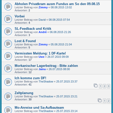
Abholen Privatkram ausm Fundus am So den 09.08.15
Letzter Beitrag von
Zimmy
«
08.08.2015 13:02
Antworten:
2
Vorbei
Letzter Beitrag von
David
«
08.08.2015 07:54
Antworten:
4
SL-Feedback und Kritik
Letzter Beitrag von
André
«
06.08.2015 21:26
Antworten:
3
Lost & Found
Letzter Beitrag von
Zimmy
«
05.08.2015 21:04
Antworten:
5
Vermissten Meldung: 1 DF-Karte!
Letzter Beitrag von
Uwe
«
26.07.2015 09:09
Antworten:
17
Morkanischer Lagerbeitrag - Bitte zahlen
Letzter Beitrag von
Jaina
«
26.07.2015 08:00
Antworten:
12
Ich komme zum DF!
Letzter Beitrag von
TheShadow
«
25.07.2015 23:37
Antworten:
41
1
2
3
Zeltplanung
Letzter Beitrag von
TheShadow
«
25.07.2015 23:21
Antworten:
30
1
2
Mo-Anreise und Sa-Aufbauteam
Letzter Beitrag von
TheShadow
«
25.07.2015 23:14