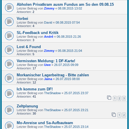
Abholen Privatkram ausm Fundus am So den 09.08.15
Letzter Beitrag von
Zimmy
«
08.08.2015 13:02
Antworten:
2
Vorbei
Letzter Beitrag von
David
«
08.08.2015 07:54
Antworten:
4
SL-Feedback und Kritik
Letzter Beitrag von
André
«
06.08.2015 21:26
Antworten:
3
Lost & Found
Letzter Beitrag von
Zimmy
«
05.08.2015 21:04
Antworten:
5
Vermissten Meldung: 1 DF-Karte!
Letzter Beitrag von
Uwe
«
26.07.2015 09:09
Antworten:
17
Morkanischer Lagerbeitrag - Bitte zahlen
Letzter Beitrag von
Jaina
«
26.07.2015 08:00
Antworten:
12
Ich komme zum DF!
Letzter Beitrag von
TheShadow
«
25.07.2015 23:37
Antworten:
41
1
2
3
Zeltplanung
Letzter Beitrag von
TheShadow
«
25.07.2015 23:21
Antworten:
30
1
2
Mo-Anreise und Sa-Aufbauteam
Letzter Beitrag von
TheShadow
«
25.07.2015 23:14