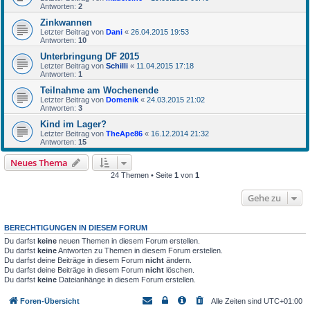
Antworten:
2
Zinkwannen
Letzter Beitrag von
Dani
«
26.04.2015 19:53
Antworten:
10
Unterbringung DF 2015
Letzter Beitrag von
Schilli
«
11.04.2015 17:18
Antworten:
1
Teilnahme am Wochenende
Letzter Beitrag von
Domenik
«
24.03.2015 21:02
Antworten:
3
Kind im Lager?
Letzter Beitrag von
TheApe86
«
16.12.2014 21:32
Antworten:
15
Neues Thema
24 Themen • Seite
1
von
1
Gehe zu
BERECHTIGUNGEN IN DIESEM FORUM
Du darfst
keine
neuen Themen in diesem Forum erstellen.
Du darfst
keine
Antworten zu Themen in diesem Forum erstellen.
Du darfst deine Beiträge in diesem Forum
nicht
ändern.
Du darfst deine Beiträge in diesem Forum
nicht
löschen.
Du darfst
keine
Dateianhänge in diesem Forum erstellen.
Foren-Übersicht
Alle Zeiten sind
UTC+01:00