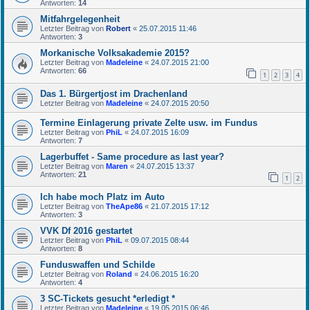
Antworten:
14
Mitfahrgelegenheit
Letzter Beitrag von
Robert
«
25.07.2015 11:46
Antworten:
3
Morkanische Volksakademie 2015?
Letzter Beitrag von
Madeleine
«
24.07.2015 21:00
Antworten:
66
1
2
3
4
Das 1. Bürgertjost im Drachenland
Letzter Beitrag von
Madeleine
«
24.07.2015 20:50
Termine Einlagerung private Zelte usw. im Fundus
Letzter Beitrag von
PhiL
«
24.07.2015 16:09
Antworten:
7
Lagerbuffet - Same procedure as last year?
Letzter Beitrag von
Maren
«
24.07.2015 13:37
Antworten:
21
1
2
Ich habe moch Platz im Auto
Letzter Beitrag von
TheApe86
«
21.07.2015 17:12
Antworten:
3
VVK Df 2016 gestartet
Letzter Beitrag von
PhiL
«
09.07.2015 08:44
Antworten:
8
Funduswaffen und Schilde
Letzter Beitrag von
Roland
«
24.06.2015 16:20
Antworten:
4
3 SC-Tickets gesucht *erledigt *
Letzter Beitrag von
Madeleine
«
19.05.2015 06:46