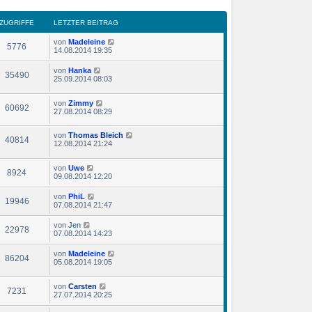
ZUGRIFFE
LETZTER BEITRAG
von
Madeleine
5776
14.08.2014 19:35
von
Hanka
35490
25.09.2014 08:03
von
Zimmy
60692
27.08.2014 08:29
von
Thomas Bleich
40814
12.08.2014 21:24
von
Uwe
8924
09.08.2014 12:20
von
PhiL
19946
07.08.2014 21:47
von
Jen
22978
07.08.2014 14:23
von
Madeleine
86204
05.08.2014 19:05
von
Carsten
7231
27.07.2014 20:25