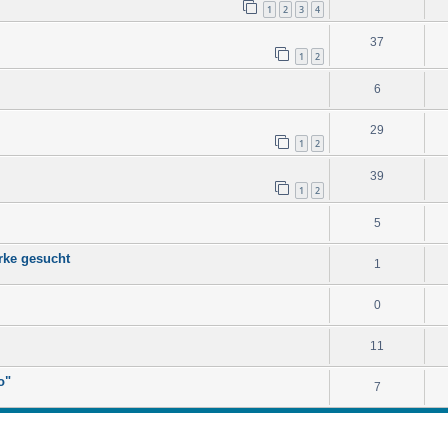
1
2
3
4
37
1
2
6
29
1
2
39
1
2
5
rke gesucht
1
0
11
o"
7