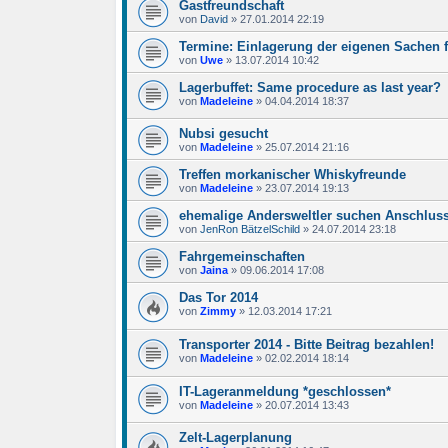
Gastfreundschaft
von
David
»
27.01.2014 22:19
Termine: Einlagerung der eigenen Sachen 
von
Uwe
»
13.07.2014 10:42
Lagerbuffet: Same procedure as last year?
von
Madeleine
»
04.04.2014 18:37
Nubsi gesucht
von
Madeleine
»
25.07.2014 21:16
Treffen morkanischer Whiskyfreunde
von
Madeleine
»
23.07.2014 19:13
ehemalige Andersweltler suchen Anschlus
von
JenRon BätzelSchild
»
24.07.2014 23:18
Fahrgemeinschaften
von
Jaina
»
09.06.2014 17:08
Das Tor 2014
von
Zimmy
»
12.03.2014 17:21
Transporter 2014 - Bitte Beitrag bezahlen!
von
Madeleine
»
02.02.2014 18:14
IT-Lageranmeldung *geschlossen*
von
Madeleine
»
20.07.2014 13:43
Zelt-Lagerplanung