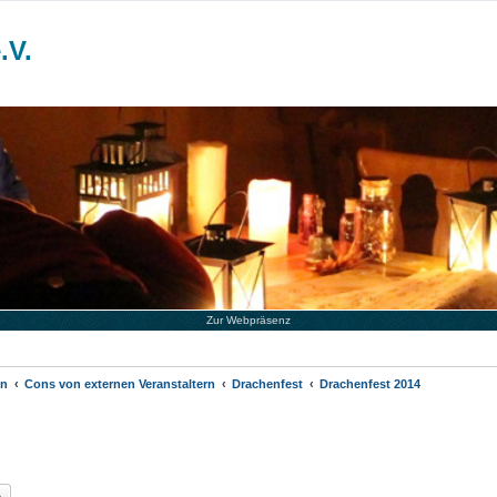
.V.
Zur Webpräsenz
en
Cons von externen Veranstaltern
Drachenfest
Drachenfest 2014
he
Erweiterte Suche