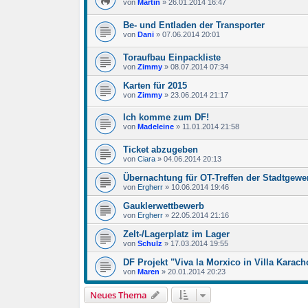
von
Martin
»
26.01.2014 16:47
Be- und Entladen der Transporter
von
Dani
»
07.06.2014 20:01
Toraufbau Einpackliste
von
Zimmy
»
08.07.2014 07:34
Karten für 2015
von
Zimmy
»
23.06.2014 21:17
Ich komme zum DF!
von
Madeleine
»
11.01.2014 21:58
Ticket abzugeben
von
Ciara
»
04.06.2014 20:13
Übernachtung für OT-Treffen der Stadtgewe
von
Ergherr
»
10.06.2014 19:46
Gauklerwettbewerb
von
Ergherr
»
22.05.2014 21:16
Zelt-/Lagerplatz im Lager
von
Schulz
»
17.03.2014 19:55
DF Projekt "Viva la Morxico in Villa Karach
von
Maren
»
20.01.2014 20:23
Neues Thema