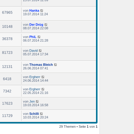
23.07.2014 12:09
von
Hanka
67965
19.07.2014 11:24
von
Der Drüg
10148
08.07.2014 22:08
von
PhiL
36378
06.07.2014 21:28
von
David
81723
05.07.2014 17:34
von
Thomas Bleich
12131
26.06.2014 07:41
von
Ergherr
6418
24.06.2014 14:44
von
Ergherr
7342
22.05.2014 21:16
von
Jen
17623
19.03.2014 16:58
von
Schilli
11729
10.03.2014 20:24
29 Themen • Seite
1
von
1