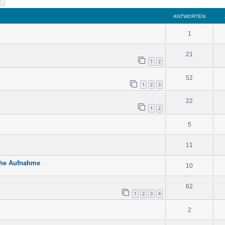
ANTWORTEN
1
21
1
2
52
1
2
3
22
1
2
5
11
iche Aufnahme
10
62
1
2
3
4
2