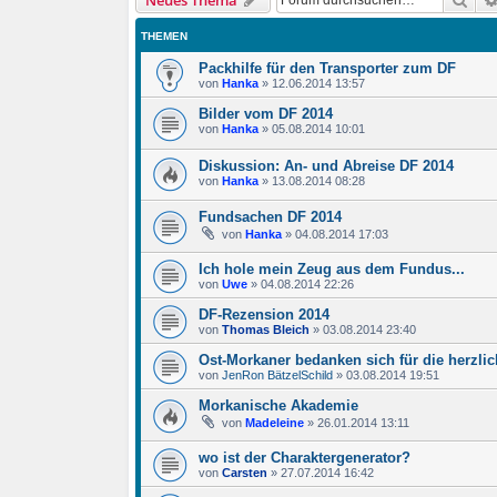
Neues Thema
THEMEN
Packhilfe für den Transporter zum DF
von
Hanka
»
12.06.2014 13:57
Bilder vom DF 2014
von
Hanka
»
05.08.2014 10:01
Diskussion: An- und Abreise DF 2014
von
Hanka
»
13.08.2014 08:28
Fundsachen DF 2014
von
Hanka
»
04.08.2014 17:03
Ich hole mein Zeug aus dem Fundus...
von
Uwe
»
04.08.2014 22:26
DF-Rezension 2014
von
Thomas Bleich
»
03.08.2014 23:40
Ost-Morkaner bedanken sich für die herzl
von
JenRon BätzelSchild
»
03.08.2014 19:51
Morkanische Akademie
von
Madeleine
»
26.01.2014 13:11
wo ist der Charaktergenerator?
von
Carsten
»
27.07.2014 16:42