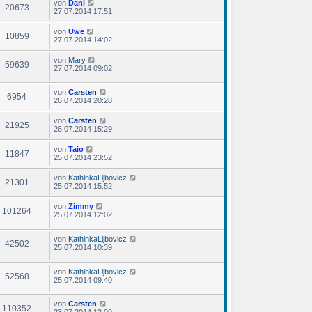
von
Dani
20673
27.07.2014 17:51
von
Uwe
10859
27.07.2014 14:02
von
Mary
59639
27.07.2014 09:02
von
Carsten
6954
26.07.2014 20:28
von
Carsten
21925
26.07.2014 15:29
von
Taio
11847
25.07.2014 23:52
von
KathinkaLijbovicz
21301
25.07.2014 15:52
von
Zimmy
101264
25.07.2014 12:02
von
KathinkaLijbovicz
42502
25.07.2014 10:39
von
KathinkaLijbovicz
52568
25.07.2014 09:40
von
Carsten
110352