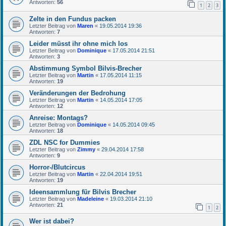
Antworten:
56
1
2
3
Zelte in den Fundus packen
Letzter Beitrag von
Maren
«
19.05.2014 19:36
Antworten:
7
Leider müsst ihr ohne mich los
Letzter Beitrag von
Dominique
«
17.05.2014 21:51
Antworten:
3
Abstimmung Symbol Bilvis-Brecher
Letzter Beitrag von
Martin
«
17.05.2014 11:15
Antworten:
19
Veränderungen der Bedrohung
Letzter Beitrag von
Martin
«
14.05.2014 17:05
Antworten:
12
Anreise: Montags?
Letzter Beitrag von
Dominique
«
14.05.2014 09:45
Antworten:
18
ZDL NSC for Dummies
Letzter Beitrag von
Zimmy
«
29.04.2014 17:58
Antworten:
9
Horror-/Blutcircus
Letzter Beitrag von
Martin
«
22.04.2014 19:51
Antworten:
19
Ideensammlung für Bilvis Brecher
Letzter Beitrag von
Madeleine
«
19.03.2014 21:10
Antworten:
21
1
2
Wer ist dabei?