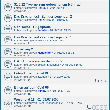
31.3.12 Taverne zum gebrochenem Mühlrad
Letzter Beitrag von
Hanka
«
02.04.2012 14:12
Antworten:
6
Das Drachenfest - Zeit der Legenden 2
Letzter Beitrag von
Ranor
«
07.06.2010 07:50
Con-Takt 3 - Pilgerpfade
Letzter Beitrag von
JaBaTo
«
01.06.2009 21:19
Das Drachenfest - Zeit der Legenden 1
Letzter Beitrag von
Jen
«
13.05.2009 09:23
Antworten:
9
Silberberg 2
Letzter Beitrag von
Madeleine
«
04.06.2008 23:31
Antworten:
9
F.A.T.E....wie war es denn nun?
Letzter Beitrag von
Johann Kleyndhal
«
04.06.2008 16:59
Antworten:
4
Fotos Experimental VI
Letzter Beitrag von
Talogon
«
17.04.2007 11:59
Antworten:
24
1
2
Ethen auf dem CoM 06
Letzter Beitrag von
Zimmy
«
25.08.2006 10:35
Antworten:
16
Westmynd 11 - 01.-03.07.2005
Letzter Beitrag von
Eram Eisenschild
«
22.07.2005 13:15
Antworten:
70
1
2
3
4