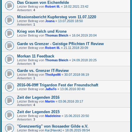
Das Grauen von Eichenfelde
Letzter Beitrag von
Robert III.
«
18.02.2021 23:42
Antworten:
4
Missionsbericht Kupfersteg vom 11.07.1220
Letzter Beitrag von
Joana
«
13.07.2020 18:50
Antworten:
1
Krieg von Kelch und Krone
Letzter Beitrag von
Thomas Bleich
«
16.04.2019 20:04
Garde vs Grenzer - Geistige Pflichten IT Review
Letzter Beitrag von
Robert III.
«
21.11.2018 20:09
Morkan 11 Feedback
Letzter Beitrag von
Thomas Bleich
«
24.09.2018 20:25
Antworten:
9
Garde vs. Grenzer IT-Review
Letzter Beitrag von
TheApe86
«
30.07.2018 06:19
Antworten:
1
2016-06-09ff Trigardon Fest der Freundschaft
Letzter Beitrag von
JaBaTo
«
13.06.2016 00:40
Zeit der Legenden 2016
Letzter Beitrag von
Martin
«
03.06.2016 20:17
Antworten:
4
Zeit der Legenden 2015
Letzter Beitrag von
Madeleine
«
15.06.2015 20:50
Antworten:
3
"Grenzwertig" von Ikosaeder Gilde e.V.
Letzter Beitrag von
Kai [Havok]
«
18.05.2015 09:54