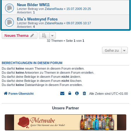
Neue Bilder WM11
Letzter Beitrag von
ZidaneRauta
«
15.07.2005 20:25
Antworten:
1
Ela´s Westmynd Fotos
Letzter Beitrag von
ZidaneRauta
«
09.07.2005 10:17
Antworten:
4
Neues Thema
32 Themen • Seite
1
von
1
Gehe zu
BERECHTIGUNGEN IN DIESEM FORUM
Du darfst
keine
neuen Themen in diesem Forum erstellen.
Du darfst
keine
Antworten zu Themen in diesem Forum erstellen.
Du darfst deine Beiträge in diesem Forum
nicht
ändern.
Du darfst deine Beiträge in diesem Forum
nicht
löschen.
Du darfst
keine
Dateianhänge in diesem Forum erstellen.
Foren-Übersicht
Alle Zeiten sind
UTC+01:00
Unsere Partner