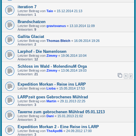
iteration 7
Letzter Beitrag von
Taio
«
15.12.2014 21:13
Antworten:
1
Brandschatzen
Letzter Beitrag von
gravisvanus
«
13.10.2014 11:09
Antworten:
9
Gallita Glaciat
Letzter Beitrag von
Thomas Bleich
«
16.09.2014 19:26
Antworten:
2
Larphof - Die Namenlosen
Letzter Beitrag von
Zimmy
«
19.06.2014 10:04
Antworten:
12
Schloss im Wald - MolendinuM Orga
Letzter Beitrag von
Zimmy
«
13.06.2014 19:03
Antworten:
21
1
2
Expedition Morkan - Reise ins LARP
Letzter Beitrag von
Lioba
«
15.05.2014 17:53
LARPzeit goes Gebrochenes Mühlrad
Letzter Beitrag von
Martin
«
29.11.2013 22:25
Antworten:
3
Taverne zum gebrochenen Mühlrad 05.01.1213
Letzter Beitrag von
Dani
«
15.01.2013 21:02
Antworten:
3
Expedition Morkan 2 - Eine Reise ins LARP
Letzter Beitrag von
TheApe86
«
24.09.2012 17:00
Antworten:
3