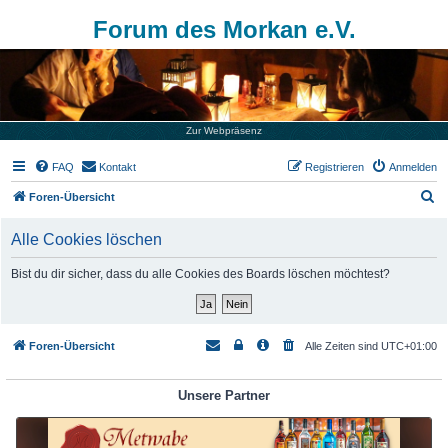
Forum des Morkan e.V.
Zur Webpräsenz
FAQ
Kontakt
Registrieren
Anmelden
S
Foren-Übersicht
u
Alle Cookies löschen
c
h
Bist du dir sicher, dass du alle Cookies des Boards löschen möchtest?
e
Foren-Übersicht
Alle Zeiten sind
UTC+01:00
Unsere Partner