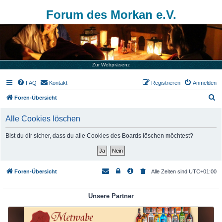
Forum des Morkan e.V.
Zur Webpräsenz
FAQ
Kontakt
Registrieren
Anmelden
S
Foren-Übersicht
u
Alle Cookies löschen
c
h
Bist du dir sicher, dass du alle Cookies des Boards löschen möchtest?
e
Foren-Übersicht
Alle Zeiten sind
UTC+01:00
Unsere Partner